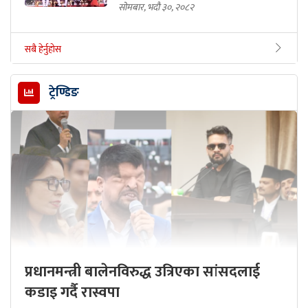
सोमबार, भदौ ३०, २०८२
सबै हेर्नुहोस
ट्रेण्डिङ
प्रधानमन्त्री बालेनविरुद्ध उत्रिएका सांसदलाई
कडाइ गर्दै रास्वपा