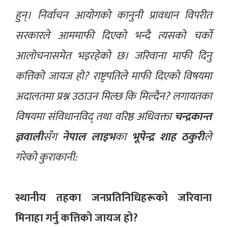
हुन्। निर्वाचन आयोगको कानुनी प्रावधान विपरीत
सरकारले आममाफी दिएको भन्दै त्यसको चर्को
आलोचनासमेत भइरहेको छ। जरिवाना माफी दिनु
कत्तिको जायज हो? राष्ट्रपतिले माफी दिएको विषयमा
अदालतमा प्रश्न उठाउन मिल्छ कि मिल्दैन? लगायतका
विषयमा संविधानविद् तथा वरिष्ठ अधिवक्ता
चन्द्रकान्त
ज्ञवाली
सँग
नेपाल लाइभ
का
भूपेन्द्र शाह ठकुरी
ले
गरेको कुराकानी:
स्थानीय तहका जनप्रतिनिधिहरूको जरिवाना
मिनाहा गर्नु कत्तिको जायज हो?