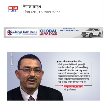
नेपाल लाइभ
सोमबार, फागुन ८, २०७९
१२:५२