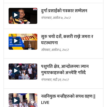
दुर्गा प्रसाईको पत्रकार सम्मेलन
मंगलबार, असोज ७, २०८२
सुरु भयो दशैं, कसरी राख्ने जमरा र
घटस्थापना
सोमबार, असोज ६, २०८२
पशुपति क्षेत्र, आन्दोलनमा ज्यान
गुमाएकाहरुको अन्त्येष्टि गरिदै
मंगलबार, भदौ ३१, २०८२
नवनियुक्त मन्त्रीहरुको सपथ ग्रहण ||
LIVE