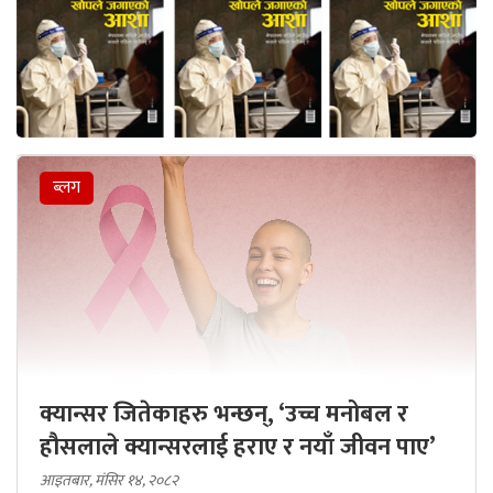
ब्लग
क्यान्सर जितेकाहरु भन्छन्, ‘उच्च मनोबल र
हौसलाले क्यान्सरलाई हराए र नयाँ जीवन पाए’
आइतबार, मंसिर १४, २०८२