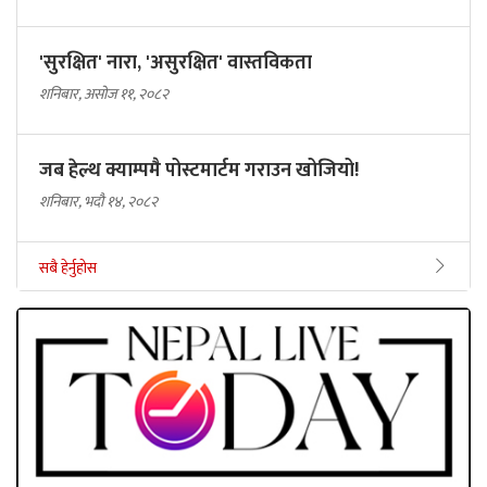
'सुरक्षित' नारा, 'असुरक्षित' वास्तविकता
शनिबार, असोज ११, २०८२
जब हेल्थ क्याम्पमै पोस्टमार्टम गराउन खोजियो!
शनिबार, भदौ १४, २०८२
सबै हेर्नुहोस