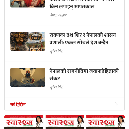
किन लगाइन् आपतकाल
नेपाल लाइभ
रावणका दश शिर र नेपालको शासन
प्रणाली: एकल सोचले देश बन्दैन
सुरेश गिरी
नेपालको राजनीतिमा जवाफदेहिताको
संकट
सुरेश गिरी
सबै हेर्नुहोस