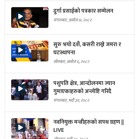
दुर्गा प्रसाईको पत्रकार सम्मेलन
मंगलबार, असोज ७, २०८२
सुरु भयो दशैं, कसरी राख्ने जमरा र
घटस्थापना
सोमबार, असोज ६, २०८२
पशुपति क्षेत्र, आन्दोलनमा ज्यान
गुमाएकाहरुको अन्त्येष्टि गरिदै
मंगलबार, भदौ ३१, २०८२
नवनियुक्त मन्त्रीहरुको सपथ ग्रहण ||
LIVE