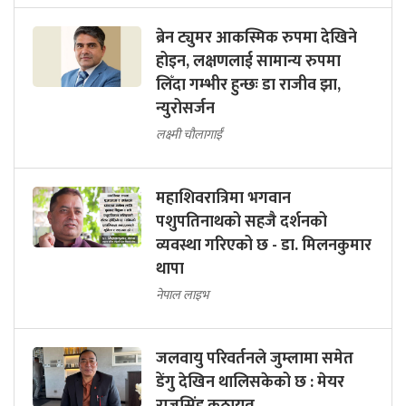
ब्रेन ट्युमर आकस्मिक रुपमा देखिने
होइन, लक्षणलाई सामान्य रुपमा
लिँदा गम्भीर हुन्छः डा राजीव झा,
न्युरोसर्जन
लक्ष्मी चौलागाईं
महाशिवरात्रिमा भगवान
पशुपतिनाथको सहजै दर्शनको
व्यवस्था गरिएको छ - डा. मिलनकुमार
थापा
नेपाल लाइभ
जलवायु परिवर्तनले जुम्लामा समेत
डेंगु देखिन थालिसकेको छ : मेयर
राजुसिंह कठायत