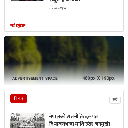
नेपाल लाइभ
सबै हेर्नुहोस
विचार
सबै
नेपालको राजनीति: दलगत
विभाजनभन्दा माथि उठेर जनमुखी