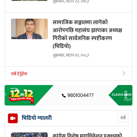
शुक्रबार, साउन २२, २०८३
सामाजिक सञ्जालमा लागेको
आरोपपछि महासंघ झापाका अध्यक्ष
गिरीको सार्वजनिक स्पष्टीकरण
(भिडियो)
शुक्रबार, साउन २२, २०८३
सबै हेर्नुहोस
भिडियो ग्यालरी
सबै
कांग्रेस विशेष महाधिवेशन पक्षधरको