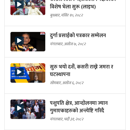
विशेष भेला सुरू (लाइभ)
बुधबार, मंसिर १०, २०८२
दुर्गा प्रसाईको पत्रकार सम्मेलन
मंगलबार, असोज ७, २०८२
सुरु भयो दशैं, कसरी राख्ने जमरा र
घटस्थापना
सोमबार, असोज ६, २०८२
पशुपति क्षेत्र, आन्दोलनमा ज्यान
गुमाएकाहरुको अन्त्येष्टि गरिदै
मंगलबार, भदौ ३१, २०८२