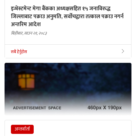
इन्भेस्टमेन्ट मेगा बैंकका अध्यक्षसहित १५ जनाविरुद्ध
जिल्लाबाट पक्राउ अनुमति, सर्वोचद्वारा तत्काल पक्राउ नगर्न
अन्तरिम आदेश
बिहीबार, साउन २१, २०८३
सबै हेर्नुहोस
अन्तर्वार्ता