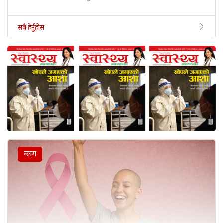
सबै हेर्नुहोस
ब्लग