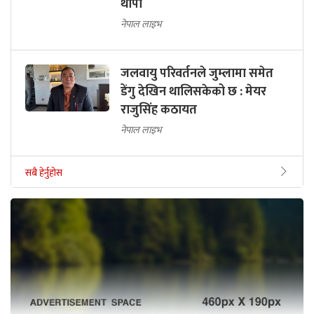
थापा
नेपाल लाइभ
जलवायु परिवर्तनले जुम्लामा समेत
डेंगु देखिन थालिसकेको छ : मेयर
राजुसिंह कठायत
नेपाल लाइभ
सबै हेर्नुहोस