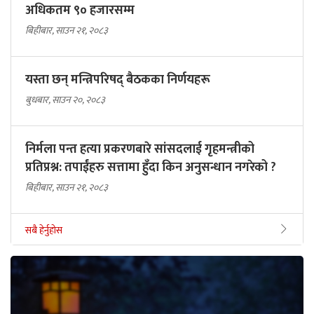
अधिकतम ९० हजारसम्म
बिहीबार, साउन २१, २०८३
यस्ता छन् मन्त्रिपरिषद् बैठकका निर्णयहरू
बुधबार, साउन २०, २०८३
निर्मला पन्त हत्या प्रकरणबारे सांसदलाई गृहमन्त्रीको
प्रतिप्रश्न: तपाईंहरु सत्तामा हुँदा किन अनुसन्धान नगरेको ?
बिहीबार, साउन २१, २०८३
सबै हेर्नुहोस