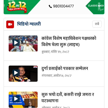
भिडियो ग्यालरी
सबै
कांग्रेस विशेष महाधिवेशन पक्षधरको
विशेष भेला सुरू (लाइभ)
बुधबार, मंसिर १०, २०८२
दुर्गा प्रसाईको पत्रकार सम्मेलन
मंगलबार, असोज ७, २०८२
सुरु भयो दशैं, कसरी राख्ने जमरा र
घटस्थापना
सोमबार, असोज ६, २०८२