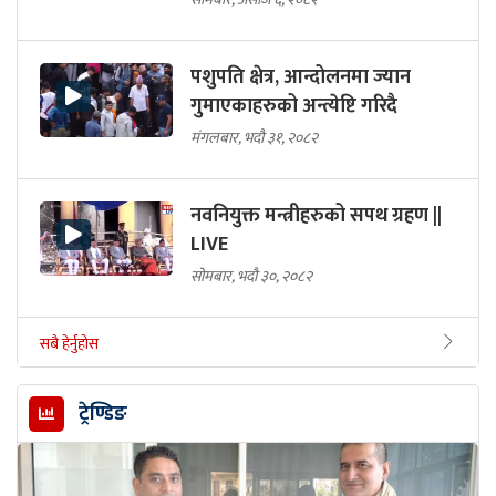
पशुपति क्षेत्र, आन्दोलनमा ज्यान
गुमाएकाहरुको अन्त्येष्टि गरिदै
मंगलबार, भदौ ३१, २०८२
नवनियुक्त मन्त्रीहरुको सपथ ग्रहण ||
LIVE
सोमबार, भदौ ३०, २०८२
सबै हेर्नुहोस
ट्रेण्डिङ