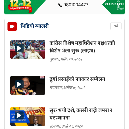
भिडियो ग्यालरी
सबै
कांग्रेस विशेष महाधिवेशन पक्षधरको
विशेष भेला सुरू (लाइभ)
बुधबार, मंसिर १०, २०८२
दुर्गा प्रसाईको पत्रकार सम्मेलन
मंगलबार, असोज ७, २०८२
सुरु भयो दशैं, कसरी राख्ने जमरा र
घटस्थापना
सोमबार, असोज ६, २०८२