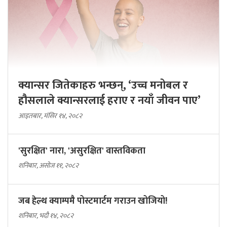
क्यान्सर जितेकाहरु भन्छन्, ‘उच्च मनोबल र
हौसलाले क्यान्सरलाई हराए र नयाँ जीवन पाए’
आइतबार, मंसिर १४, २०८२
'सुरक्षित' नारा, 'असुरक्षित' वास्तविकता
शनिबार, असोज ११, २०८२
जब हेल्थ क्याम्पमै पोस्टमार्टम गराउन खोजियो!
शनिबार, भदौ १४, २०८२