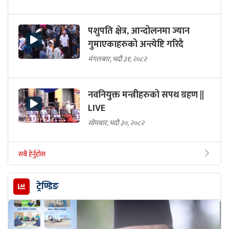
पशुपति क्षेत्र, आन्दोलनमा ज्यान
गुमाएकाहरुको अन्त्येष्टि गरिदै
मंगलबार, भदौ ३१, २०८२
नवनियुक्त मन्त्रीहरुको सपथ ग्रहण ||
LIVE
सोमबार, भदौ ३०, २०८२
सबै हेर्नुहोस
ट्रेण्डिङ