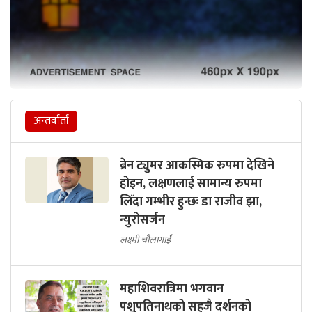
अन्तर्वार्ता
ब्रेन ट्युमर आकस्मिक रुपमा देखिने
होइन, लक्षणलाई सामान्य रुपमा
लिँदा गम्भीर हुन्छः डा राजीव झा,
न्युरोसर्जन
लक्ष्मी चौलागाईं
महाशिवरात्रिमा भगवान
पशुपतिनाथको सहजै दर्शनको