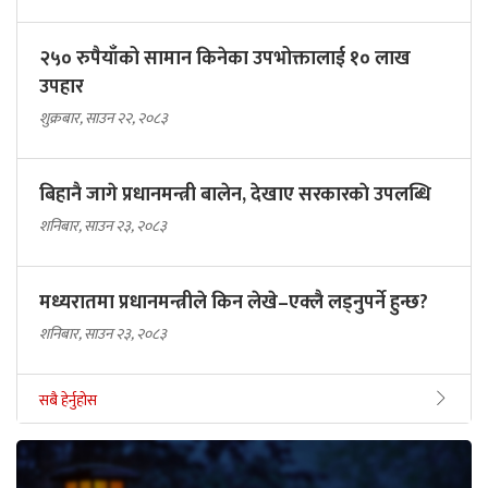
२५० रुपैयाँको सामान किनेका उपभोक्तालाई १० लाख
उपहार
शुक्रबार, साउन २२, २०८३
बिहानै जागे प्रधानमन्त्री बालेन, देखाए सरकारकाे उपलब्धि
शनिबार, साउन २३, २०८३
मध्यरातमा प्रधानमन्त्रीले किन लेखे–एक्लै लड्नुपर्ने हुन्छ?
शनिबार, साउन २३, २०८३
सबै हेर्नुहोस