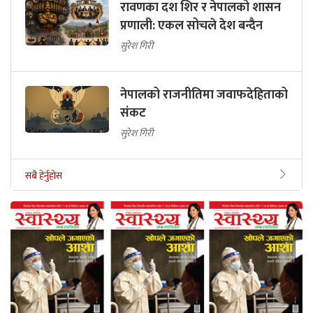
रावणका दश शिर र नेपालको शासन
प्रणाली: एकल सोचले देश बन्दैन
सुरेश गिरी
नेपालको राजनीतिमा जवाफदेहिताको
संकट
सुरेश गिरी
सबै हेर्नुहोस