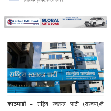
आइतबार, पुस २७, २०८२
१२:४६
काठमाडौं –
राष्ट्रिय स्वतन्त्र पार्टी (रास्वपा)ले