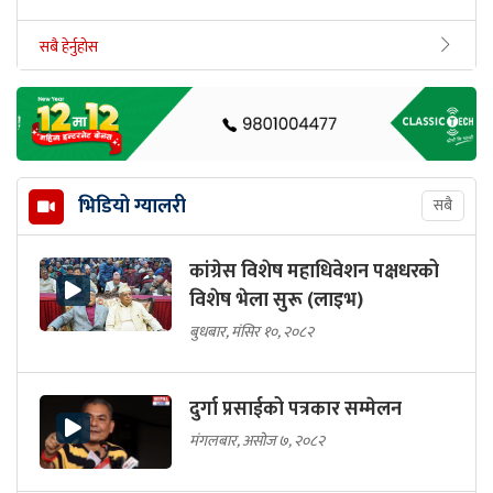
सबै हेर्नुहोस
भिडियो ग्यालरी
सबै
कांग्रेस विशेष महाधिवेशन पक्षधरको
विशेष भेला सुरू (लाइभ)
बुधबार, मंसिर १०, २०८२
दुर्गा प्रसाईको पत्रकार सम्मेलन
मंगलबार, असोज ७, २०८२