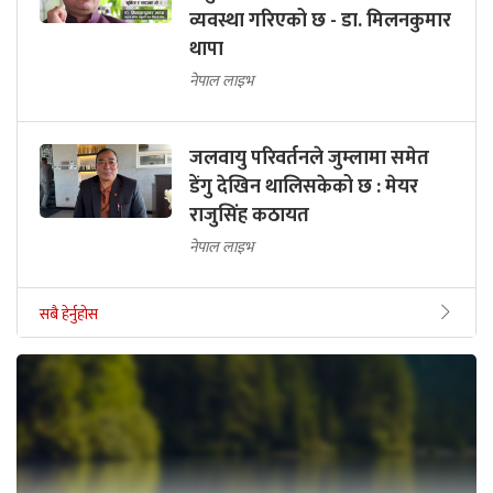
व्यवस्था गरिएको छ - डा. मिलनकुमार
थापा
नेपाल लाइभ
जलवायु परिवर्तनले जुम्लामा समेत
डेंगु देखिन थालिसकेको छ : मेयर
राजुसिंह कठायत
नेपाल लाइभ
सबै हेर्नुहोस