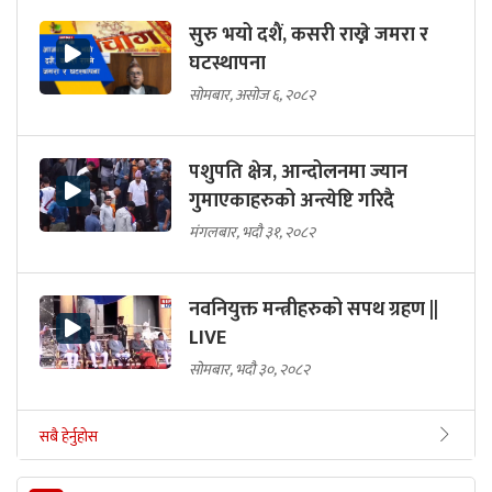
सुरु भयो दशैं, कसरी राख्ने जमरा र
घटस्थापना
सोमबार, असोज ६, २०८२
पशुपति क्षेत्र, आन्दोलनमा ज्यान
गुमाएकाहरुको अन्त्येष्टि गरिदै
मंगलबार, भदौ ३१, २०८२
नवनियुक्त मन्त्रीहरुको सपथ ग्रहण ||
LIVE
सोमबार, भदौ ३०, २०८२
सबै हेर्नुहोस