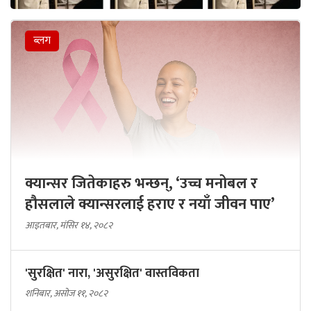
ब्लग
क्यान्सर जितेकाहरु भन्छन्, ‘उच्च मनोबल र
हौसलाले क्यान्सरलाई हराए र नयाँ जीवन पाए’
आइतबार, मंसिर १४, २०८२
'सुरक्षित' नारा, 'असुरक्षित' वास्तविकता
शनिबार, असोज ११, २०८२