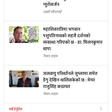
न्युरोसर्जन
लक्ष्मी चौलागाईं
महाशिवरात्रिमा भगवान
पशुपतिनाथको सहजै दर्शनको
व्यवस्था गरिएको छ - डा. मिलनकुमार
थापा
नेपाल लाइभ
जलवायु परिवर्तनले जुम्लामा समेत
डेंगु देखिन थालिसकेको छ : मेयर
राजुसिंह कठायत
नेपाल लाइभ
सबै हेर्नुहोस