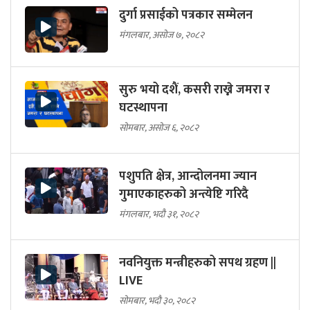
दुर्गा प्रसाईको पत्रकार सम्मेलन
मंगलबार, असोज ७, २०८२
सुरु भयो दशैं, कसरी राख्ने जमरा र
घटस्थापना
सोमबार, असोज ६, २०८२
पशुपति क्षेत्र, आन्दोलनमा ज्यान
गुमाएकाहरुको अन्त्येष्टि गरिदै
मंगलबार, भदौ ३१, २०८२
नवनियुक्त मन्त्रीहरुको सपथ ग्रहण ||
LIVE
सोमबार, भदौ ३०, २०८२