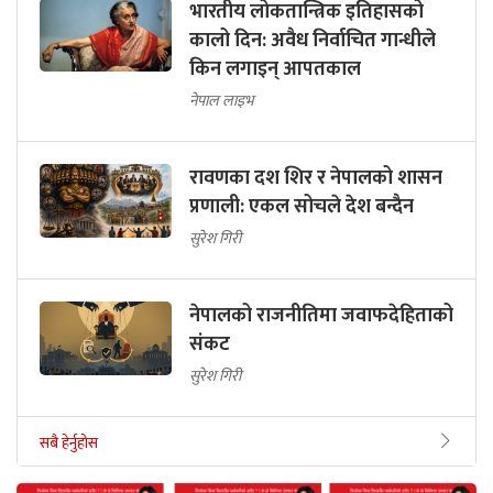
भारतीय लोकतान्त्रिक इतिहासको
कालो दिन: अवैध निर्वाचित गान्धीले
किन लगाइन् आपतकाल
नेपाल लाइभ
रावणका दश शिर र नेपालको शासन
प्रणाली: एकल सोचले देश बन्दैन
सुरेश गिरी
नेपालको राजनीतिमा जवाफदेहिताको
संकट
सुरेश गिरी
सबै हेर्नुहोस