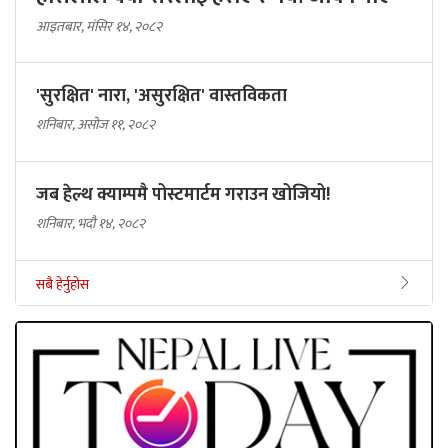
आइतबार, मंसिर १४, २०८२
'सुरक्षित' नारा, 'असुरक्षित' वास्तविकता
शनिबार, असोज ११, २०८२
जब हेल्थ क्याम्पमै पोस्टमार्टम गराउन खोजियो!
शनिबार, भदौ १४, २०८२
सबै हेर्नुहोस