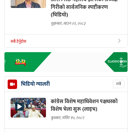
गिरीको सार्वजनिक स्पष्टीकरण
(भिडियो)
शुक्रबार, साउन २२, २०८३
सबै हेर्नुहोस
भिडियो ग्यालरी
सबै
कांग्रेस विशेष महाधिवेशन पक्षधरको
विशेष भेला सुरू (लाइभ)
बुधबार, मंसिर १०, २०८२