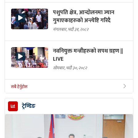
पशुपति क्षेत्र, आन्दोलनमा ज्यान
गुमाएकाहरुको अन्त्येष्टि गरिदै
मंगलबार, भदौ ३१, २०८२
नवनियुक्त मन्त्रीहरुको सपथ ग्रहण ||
LIVE
सोमबार, भदौ ३०, २०८२
सबै हेर्नुहोस
ट्रेण्डिङ