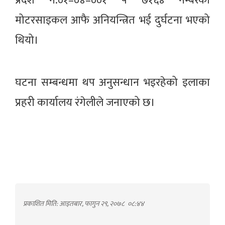
प्रदेश न.०१–०४–००१ प ७१६४ नंम्बरको
मोटरसाइकल आफै अनियन्त्रित भई दुर्घटना भएको
थियो।
घटना सम्बन्धमा थप अनुसन्धान भइरहेको इलाका
प्रहरी कार्यालय रंगेलीले जनाएको छ।
प्रकाशित मिति: आइतबार, फागुन २९, २०७८
०८:४४