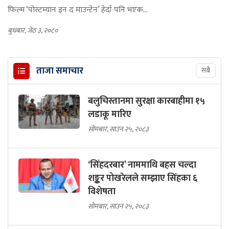
फिल्म ‘पोस्टम्यान इन द माउन्टेन’ हेर्दा पनि भएक...
बुधबार, जेठ ३, २०८०
ताजा समाचार
सबै
बलुचिस्तानमा सुरक्षा कारबाहीमा १५
लडाकू मारिए
सोमबार, साउन २५, २०८३
‘सिंहदरबार’ नाममाथि बहस चल्दा
शङ्कर पोखरेलले सम्झाए सिंहका ६
विशेषता
सोमबार, साउन २५, २०८३