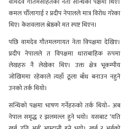
वामदेव गौतमसहितका नेता सन्धिको पक्षमा थिए।
कमल चौँलागाई र प्रदीप नेपालले मात्र विरोध गरेका
थिए। केशवलाल श्रेष्ठको मत स्पष्ट थिएन।
पछि वामदेव गौतमलगायत नेता विपक्षमा देखिए।
प्रदीप नेपालले त विपक्षमा धाराबाहिक रुपमा
लेखहरु नै लेखेका थिए। उक्त क्षेत्र भूकम्पीय
जोखिममा रहेकाले त्यहाँ ठूला बाँध बनाउन नहुने
उनको तर्क थियो।
सन्धिको पक्षमा भाषण गर्नेहरुको तर्क थियो– अब
नेपाल समृद्ध र झलमल्ल हुने भयो। यसबाट ‘यति
खर्ब उति अर्ब’ आम्दानी हुने भयो। खर्ब र अर्बको