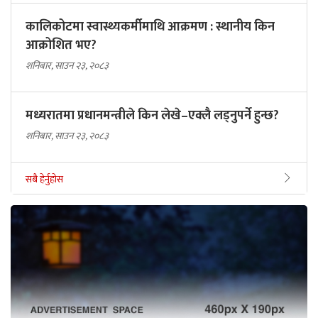
कालिकोटमा स्वास्थ्यकर्मीमाथि आक्रमण : स्थानीय किन
आक्रोशित भए?
शनिबार, साउन २३, २०८३
मध्यरातमा प्रधानमन्त्रीले किन लेखे–एक्लै लड्नुपर्ने हुन्छ?
शनिबार, साउन २३, २०८३
सबै हेर्नुहोस