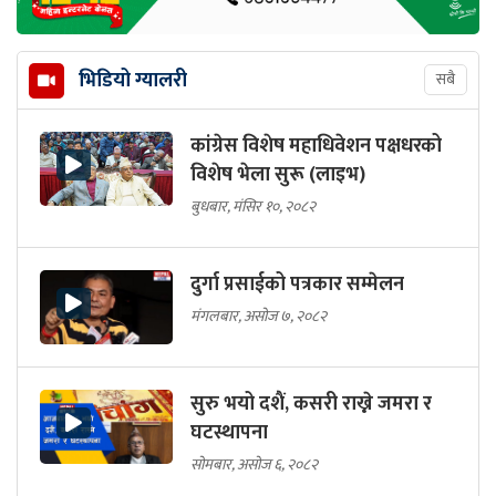
भिडियो ग्यालरी
सबै
कांग्रेस विशेष महाधिवेशन पक्षधरको
विशेष भेला सुरू (लाइभ)
बुधबार, मंसिर १०, २०८२
दुर्गा प्रसाईको पत्रकार सम्मेलन
मंगलबार, असोज ७, २०८२
सुरु भयो दशैं, कसरी राख्ने जमरा र
घटस्थापना
सोमबार, असोज ६, २०८२