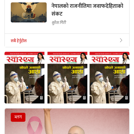
नेपालको राजनीतिमा जवाफदेहिताको
संकट
सुरेश गिरी
सबै हेर्नुहोस
ब्लग