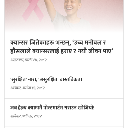
क्यान्सर जितेकाहरु भन्छन्, ‘उच्च मनोबल र
हौसलाले क्यान्सरलाई हराए र नयाँ जीवन पाए’
आइतबार, मंसिर १४, २०८२
'सुरक्षित' नारा, 'असुरक्षित' वास्तविकता
शनिबार, असोज ११, २०८२
जब हेल्थ क्याम्पमै पोस्टमार्टम गराउन खोजियो!
शनिबार, भदौ १४, २०८२