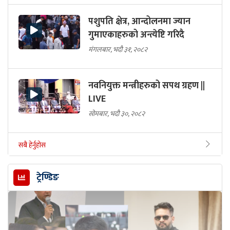
पशुपति क्षेत्र, आन्दोलनमा ज्यान
गुमाएकाहरुको अन्त्येष्टि गरिदै
मंगलबार, भदौ ३१, २०८२
नवनियुक्त मन्त्रीहरुको सपथ ग्रहण ||
LIVE
सोमबार, भदौ ३०, २०८२
सबै हेर्नुहोस
ट्रेण्डिङ