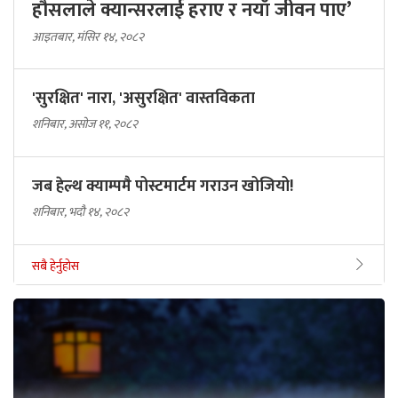
हौसलाले क्यान्सरलाई हराए र नयाँ जीवन पाए’
आइतबार, मंसिर १४, २०८२
'सुरक्षित' नारा, 'असुरक्षित' वास्तविकता
शनिबार, असोज ११, २०८२
जब हेल्थ क्याम्पमै पोस्टमार्टम गराउन खोजियो!
शनिबार, भदौ १४, २०८२
सबै हेर्नुहोस