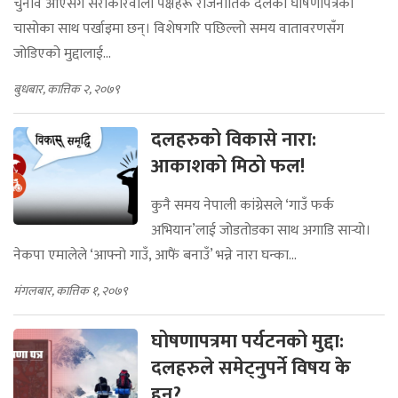
चुनाव आएसँगै सरोकारवाला पक्षहरू राजनीतिक दलका घोषणापत्रको
चासोका साथ पर्खाइमा छन्। विशेषगरि पछिल्लो समय वातावरणसँग
जोडिएको मुद्दालाई...
बुधबार, कात्तिक २, २०७९
दलहरुको विकासे नारा:
आकाशको मिठो फल!
कुनै समय नेपाली कांग्रेसले ‘गाउँ फर्क
अभियान’लाई जोडतोडका साथ अगाडि सार्‍यो।
नेकपा एमालेले ‘आफ्नो गाउँ, आफैं बनाउँ’ भन्ने नारा घन्का...
मंगलबार, कात्तिक १, २०७९
घोषणापत्रमा पर्यटनको मुद्दा:
दलहरुले समेट्नुपर्ने विषय के
हुन्?