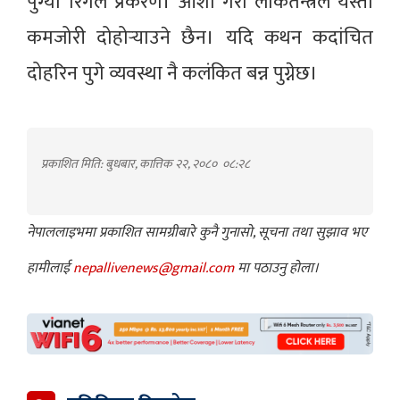
पुग्यो रिगल प्रकरण। आशा गरौं लोकतन्त्रले यस्ता
कमजोरी दोहोर्‍याउने छैन। यदि कथन कदांचित
दोहरिन पुगे व्यवस्था नै कलंकित बन्न पुग्नेछ।
प्रकाशित मिति: बुधबार, कात्तिक २२, २०८०
०८:२८
नेपाललाइभमा प्रकाशित सामग्रीबारे कुनै गुनासो, सूचना तथा सुझाव भए
हामीलाई
nepallivenews@gmail.com
मा पठाउनु होला।