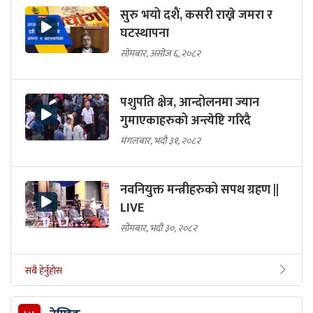
सुरु भयो दशैं, कसरी राख्ने जमरा र
घटस्थापना
सोमबार, असोज ६, २०८२
पशुपति क्षेत्र, आन्दोलनमा ज्यान
गुमाएकाहरुको अन्त्येष्टि गरिदै
मंगलबार, भदौ ३१, २०८२
नवनियुक्त मन्त्रीहरुको सपथ ग्रहण ||
LIVE
सोमबार, भदौ ३०, २०८२
सबै हेर्नुहोस