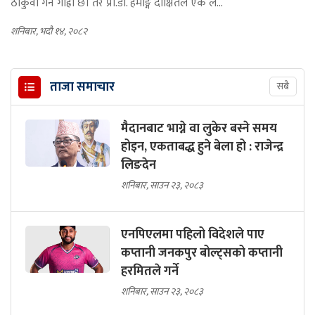
ठोकुवा गर्न गाह्रो छ। तर प्रा.डा. हेमाङ्ग दीक्षितले एक ल...
शनिबार, भदौ १४, २०८२
ताजा समाचार
सबै
मैदानबाट भाग्ने वा लुकेर बस्ने समय
होइन, एकताबद्ध हुने बेला हो : राजेन्द्र
लिङदेन
शनिबार, साउन २३, २०८३
एनपिएलमा पहिलो विदेशले पाए
कप्तानी जनकपुर बोल्ट्सको कप्तानी
हरमितले गर्ने
शनिबार, साउन २३, २०८३