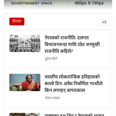
विचार
सबै
नेपालको राजनीति: दलगत
विभाजनभन्दा माथि उठेर जनमुखी
राजनीति कहिले?
सुरेश गिरी
भारतीय लोकतान्त्रिक इतिहासको
कालो दिन: अवैध निर्वाचित गान्धीले
किन लगाइन् आपतकाल
नेपाल लाइभ