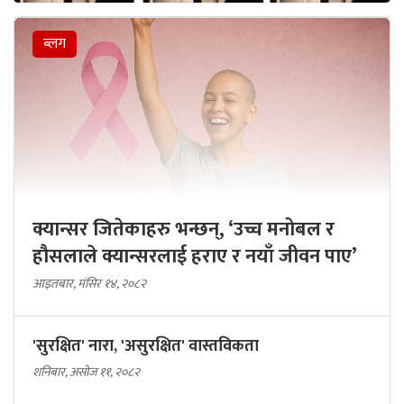
ब्लग
क्यान्सर जितेकाहरु भन्छन्, ‘उच्च मनोबल र
हौसलाले क्यान्सरलाई हराए र नयाँ जीवन पाए’
आइतबार, मंसिर १४, २०८२
'सुरक्षित' नारा, 'असुरक्षित' वास्तविकता
शनिबार, असोज ११, २०८२