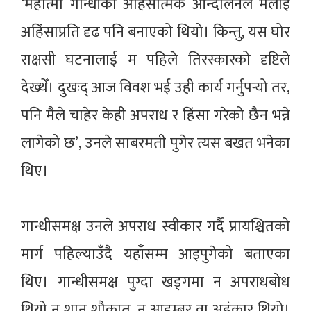
‘महात्मा गान्धीको अहिंसात्मक आन्दोलनले मलाई
अहिंसाप्रति दृढ पनि बनाएको थियो। किन्तु, यस घोर
राक्षसी घटनालाई म पहिले तिरस्कारको दृष्टिले
देख्थेँ। दुखःद् आज विवश भई उही कार्य गर्नुपर्‍यो तर,
पनि मैले चाहेर केही अपराध र हिंसा गरेको छैन भन्ने
लागेको छ’, उनले साबरमती पुगेर त्यस बखत भनेका
थिए।
गान्धीसमक्ष उनले अपराध स्वीकार गर्दै प्रायश्चितको
मार्ग पहिल्याउँदै यहाँसम्म आइपुगेको बताएका
थिए। गान्धीसमक्ष पुग्दा खड्गमा न अपराधबोध
थियो न शान शौकात, न आडम्बर वा अहंकार थियो।