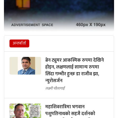
अन्तर्वार्ता
ब्रेन ट्युमर आकस्मिक रुपमा देखिने
होइन, लक्षणलाई सामान्य रुपमा
लिँदा गम्भीर हुन्छः डा राजीव झा,
न्युरोसर्जन
लक्ष्मी चौलागाईं
महाशिवरात्रिमा भगवान
पशुपतिनाथको सहजै दर्शनको