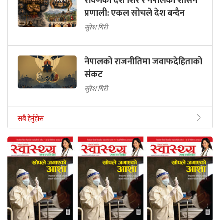
रावणका दश शिर र नेपालको शासन
प्रणाली: एकल सोचले देश बन्दैन
सुरेश गिरी
नेपालको राजनीतिमा जवाफदेहिताको
संकट
सुरेश गिरी
सबै हेर्नुहोस