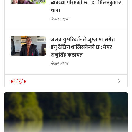
व्यवस्था गरिएको छ - डा. मिलनकुमार
थापा
नेपाल लाइभ
जलवायु परिवर्तनले जुम्लामा समेत
डेंगु देखिन थालिसकेको छ : मेयर
राजुसिंह कठायत
नेपाल लाइभ
सबै हेर्नुहोस