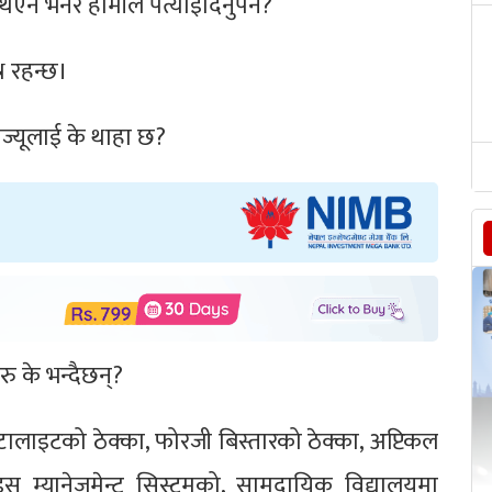
थिएन भनेर हामीले पत्याइदिनुपर्ने?
्न रहन्छ।
रीज्यूलाई के थाहा छ?
रु के भन्दैछन्?
स्याटालाइटको ठेक्का, फोरजी बिस्तारको ठेक्का, अप्टिकल
स म्यानेजमेन्ट सिस्टमको, सामुदायिक विद्यालयमा