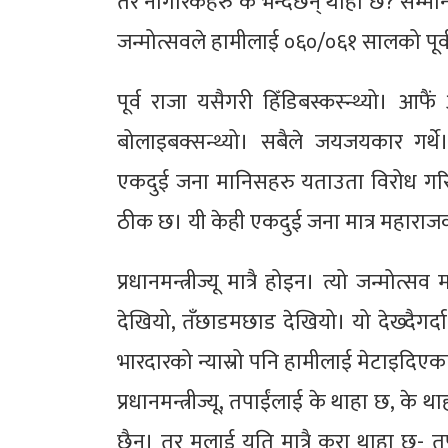
तर नागरिकहरु के भन्दैछन् थाहा छ? सम्मान
जन्मोत्सवले हामीलाई ०६०/०६१ सालको पूर्व रा
पूर्व राजा यसैगरी हिँडिबस्कस्न्थ्यो। आफै
बोलाइबक्सन्थ्यो। सबैले जयजयकार गर्थ
एकदुई जना मानिसहरु यताउता विरोध गरिर
ठीक छ। यी केही एकदुई जना मात्र महाराज
प्रधानमन्त्रीज्यू मात्रै होइन। त्यो जन्मोत्स
देखियो, तँछाडमछाड देखियो। यो देख्दैगर्दा प्
भारदारको न्यास्रो पनि हामीलाई मेटाइदिएक
प्रधानमन्त्रीज्यू, तपाईंलाई के थाहा छ, क
छैन। तर मलाई यति मात्रै कुरा थाहा छ- त