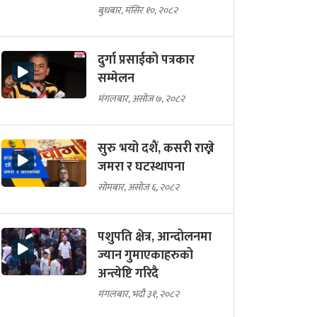
बुधबार, मंसिर १०, २०८२
दुर्गा प्रसाईको पत्रकार
सम्मेलन
मंगलबार, असोज ७, २०८२
सुरु भयो दशैं, कसरी राख्ने
जमरा र घटस्थापना
सोमबार, असोज ६, २०८२
पशुपति क्षेत्र, आन्दोलनमा
ज्यान गुमाएकाहरुको
अन्त्येष्टि गरिदै
मंगलबार, भदौ ३१, २०८२