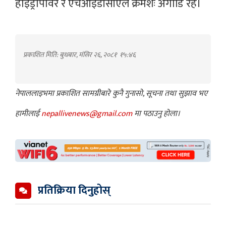
हाइड्रोपावर र एचआईडीसीएल क्रमशः अगाडि रहे।
प्रकाशित मिति: बुधबार, मंसिर २६, २०८१
१५:४६
नेपाललाइभमा प्रकाशित सामग्रीबारे कुनै गुनासो, सूचना तथा सुझाव भए
हामीलाई
nepallivenews@gmail.com
मा पठाउनु होला।
प्रतिक्रिया दिनुहोस्