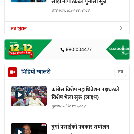
सोझै नागरिकका गुनासा सुन्ने
आइतबार, साउन २४, २०८३
सबै हेर्नुहोस
भिडियो ग्यालरी
सबै
कांग्रेस विशेष महाधिवेशन पक्षधरको
विशेष भेला सुरू (लाइभ)
बुधबार, मंसिर १०, २०८२
दुर्गा प्रसाईको पत्रकार सम्मेलन