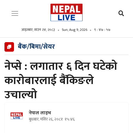
आइतबार, साउन २४, २०८३
Sun, Aug 9, 2026
९ : ४७ : ५८
बैंक/बिमा/सेयर
नेप्से : लगातार ६ दिन घटेको
कारोबारलाई बैंकिङले
उचाल्यो
नेपाल लाइभ
बुधबार, मंसिर २६, २०८१
१५:४६