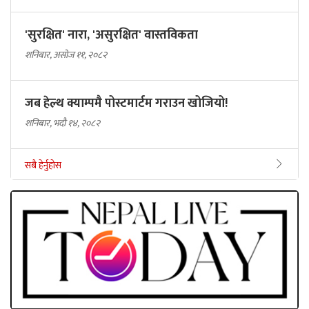
'सुरक्षित' नारा, 'असुरक्षित' वास्तविकता
शनिबार, असोज ११, २०८२
जब हेल्थ क्याम्पमै पोस्टमार्टम गराउन खोजियो!
शनिबार, भदौ १४, २०८२
सबै हेर्नुहोस