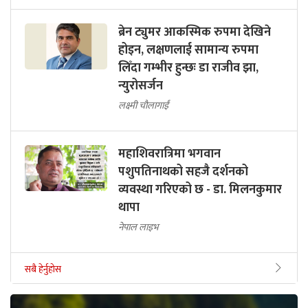
ब्रेन ट्युमर आकस्मिक रुपमा देखिने
होइन, लक्षणलाई सामान्य रुपमा
लिँदा गम्भीर हुन्छः डा राजीव झा,
न्युरोसर्जन
लक्ष्मी चौलागाईं
महाशिवरात्रिमा भगवान
पशुपतिनाथको सहजै दर्शनको
व्यवस्था गरिएको छ - डा. मिलनकुमार
थापा
नेपाल लाइभ
सबै हेर्नुहोस