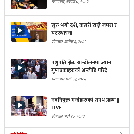
मंगलबार, असोज ७, २०८२
सुरु भयो दशैं, कसरी राख्ने जमरा र
घटस्थापना
सोमबार, असोज ६, २०८२
पशुपति क्षेत्र, आन्दोलनमा ज्यान
गुमाएकाहरुको अन्त्येष्टि गरिदै
मंगलबार, भदौ ३१, २०८२
नवनियुक्त मन्त्रीहरुको सपथ ग्रहण ||
LIVE
सोमबार, भदौ ३०, २०८२