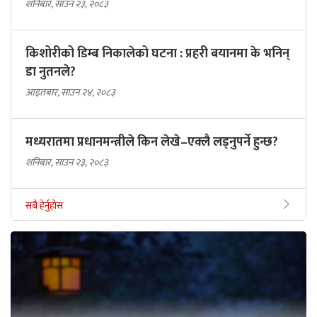
शनिबार, साउन २३, २०८३
किशोरीको डिम्ब निकालेको घटना : प्रहरी बयानमा के भनिन्
डा नुतनले?
आइतबार, साउन २४, २०८३
मध्यरातमा प्रधानमन्त्रीले किन लेखे–एक्लै लड्नुपर्ने हुन्छ?
शनिबार, साउन २३, २०८३
सबै हेर्नुहोस