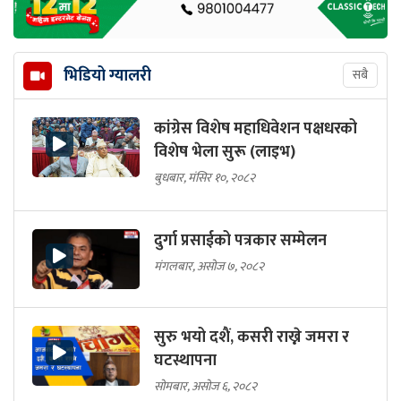
भिडियो ग्यालरी
सबै
कांग्रेस विशेष महाधिवेशन पक्षधरको
विशेष भेला सुरू (लाइभ)
बुधबार, मंसिर १०, २०८२
दुर्गा प्रसाईको पत्रकार सम्मेलन
मंगलबार, असोज ७, २०८२
सुरु भयो दशैं, कसरी राख्ने जमरा र
घटस्थापना
सोमबार, असोज ६, २०८२