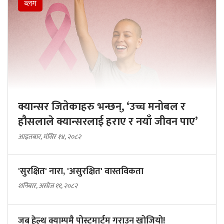
ब्लग
क्यान्सर जितेकाहरु भन्छन्, ‘उच्च मनोबल र
हौसलाले क्यान्सरलाई हराए र नयाँ जीवन पाए’
आइतबार, मंसिर १४, २०८२
'सुरक्षित' नारा, 'असुरक्षित' वास्तविकता
शनिबार, असोज ११, २०८२
जब हेल्थ क्याम्पमै पोस्टमार्टम गराउन खोजियो!