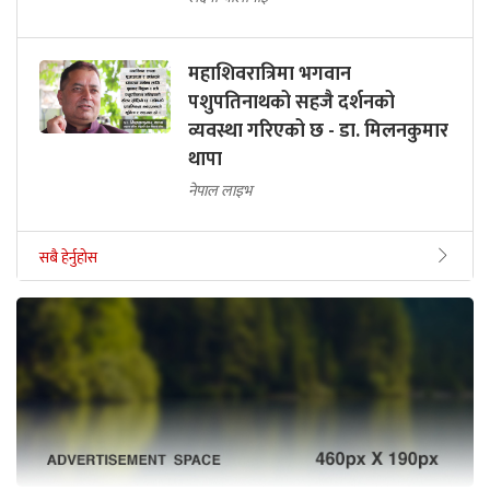
महाशिवरात्रिमा भगवान
पशुपतिनाथको सहजै दर्शनको
व्यवस्था गरिएको छ - डा. मिलनकुमार
थापा
नेपाल लाइभ
सबै हेर्नुहोस