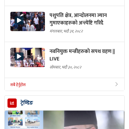
पशुपति क्षेत्र, आन्दोलनमा ज्यान
गुमाएकाहरुको अन्त्येष्टि गरिदै
मंगलबार, भदौ ३१, २०८२
नवनियुक्त मन्त्रीहरुको सपथ ग्रहण ||
LIVE
सोमबार, भदौ ३०, २०८२
सबै हेर्नुहोस
ट्रेण्डिङ