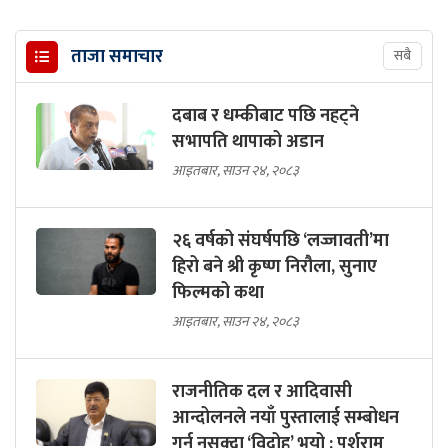
ताजा समाचार
सबै
दबाब र धम्कीबाट पछि नहट्ने
सभापति थापाको अडान
आइतबार, साउन २४, २०८३
२६ वर्षको संघर्षपछि ‘लज्जावती’मा
हिरो बने श्री कृष्ण निरौला, सुनाए
फिल्मको कथा
आइतबार, साउन २४, २०८३
राजनीतिक दल र आदिवासी
आन्दोलनले नयाँ पुस्तालाई सम्बोधन
गर्न नसक्दा ‘विद्रोह’ भयो : पर्शुराम