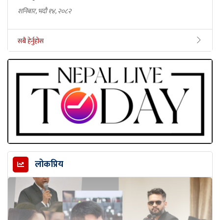
शनिबार, भदौ १४, २०८२
सबै हेर्नुहोस
लोकप्रिय