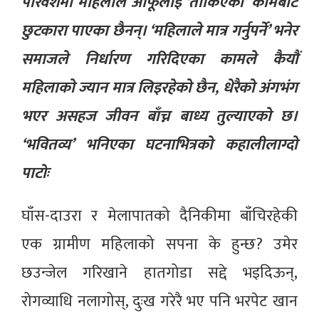
परिवेशमा महिलाले आफूलाई ‘तोकिएका’ कामबाट
छुटकारा पाएका छैनन्। ‘महिलाले मात्र गर्नुपर्ने’ भनेर
समाजले निर्धारण गरिदिएका कामले कैयौं
महिलाको ज्यान मात्र लिइरहेको छैन, धेरैको अंगभंग
भएर असहज जीवन बाँच्न बाध्य तुल्याएको छ।
‘भवितव्य’ भनिएका घटनाभित्रको कहालीलाग्दो
पाटोः
घाँस-दाउरा र मेलापातको दैनिकीमा बाँचिरहेकी
एक ग्रामीण महिलाको सपना के हुन्छ? उमेर
छउन्जेल गरिखाने हातगोडा सद्दे भइदिऊन्,
रोगव्याधि नलागोस्, दुःख गरेरै भए पनि भरपेट खान