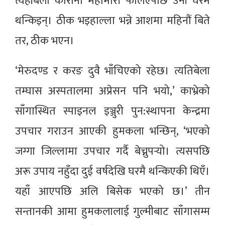
त्यहीबेला कोरोना महामारी फैलिएपछि उनी घरमै
थन्किइन्। ठीक भइहाल्ला भन्ने आशमा महिनौं बिते
तर, ठीक भएन।
‘मेरुदण्ड र करङ दुवै भाँचिएको रहेछ। त्यतिबेला
तम्घास अस्पतालमा अप्रेसन पनि भयो,’ काभ्रेको
साँगास्थित स्पाइनल इञ्जुरी पुन:स्थापना केन्द्रमा
उपचार गराउन आएकी हुमकला भन्छिन्, ‘भएको
जग्गा जिल्लामा उपचार गर्दै बेच्नुपर्‍यो। त्यसपछि
अरू उपाय नहुँदा दुई वर्षदेखि घरमै थन्किएकी थिएँ।
यहाँ आएपछि अलि बिसेक भएको छ।’ तीन
सन्तानकी आमा हुमकलालाई गुल्मीबाट साँगासम्म