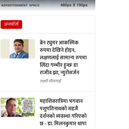
अन्तर्वार्ता
ब्रेन ट्युमर आकस्मिक
रुपमा देखिने होइन,
लक्षणलाई सामान्य रुपमा
लिँदा गम्भीर हुन्छः डा
राजीव झा, न्युरोसर्जन
लक्ष्मी चौलागाईं
महाशिवरात्रिमा भगवान
पशुपतिनाथको सहजै
दर्शनको व्यवस्था गरिएको
छ - डा. मिलनकुमार थापा