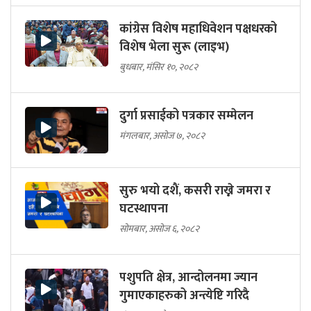
कांग्रेस विशेष महाधिवेशन पक्षधरको
विशेष भेला सुरू (लाइभ)
बुधबार, मंसिर १०, २०८२
दुर्गा प्रसाईको पत्रकार सम्मेलन
मंगलबार, असोज ७, २०८२
सुरु भयो दशैं, कसरी राख्ने जमरा र
घटस्थापना
सोमबार, असोज ६, २०८२
पशुपति क्षेत्र, आन्दोलनमा ज्यान
गुमाएकाहरुको अन्त्येष्टि गरिदै