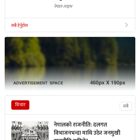
नेपाल लाइभ
सबै हेर्नुहोस
विचार
सबै
नेपालको राजनीति: दलगत
विभाजनभन्दा माथि उठेर जनमुखी