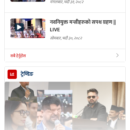
मंगलबार, भदौ ३१, २०८२
नवनियुक्त मन्त्रीहरुको सपथ ग्रहण ||
LIVE
सोमबार, भदौ ३०, २०८२
सबै हेर्नुहोस
ट्रेण्डिङ