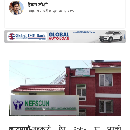
हेमन्त जोशी
आइतबार, भदौ ७, २०७७
१७:१४
काठमाडौं-
सहकारी ऐन २०७४ मा भएको