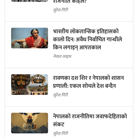
राजनीति कहिले?
सुरेश गिरी
भारतीय लोकतान्त्रिक इतिहासको
कालो दिन: अवैध निर्वाचित गान्धीले
किन लगाइन् आपतकाल
नेपाल लाइभ
रावणका दश शिर र नेपालको शासन
प्रणाली: एकल सोचले देश बन्दैन
सुरेश गिरी
नेपालको राजनीतिमा जवाफदेहिताको
संकट
सुरेश गिरी