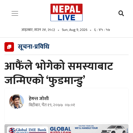
आइतबार, साउन २४, २०८३
Sun, Aug 9, 2026
६ : ४५ : ५९
सूचना-प्रविधि
आफैंले भोगेको समस्याबाट
जन्मिएको ‘फुडमान्डु’
हेमन्त जोशी
बिहीबार, चैत १९, २०७७
०७:०१