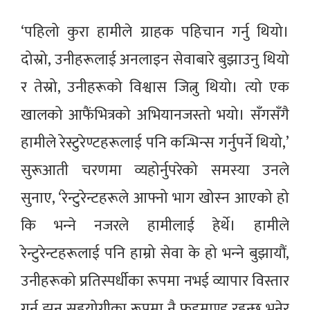
‘पहिलो कुरा हामीले ग्राहक पहिचान गर्नु थियो।
दोस्रो, उनीहरूलाई अनलाइन सेवाबारे बुझाउनु थियो
र तेस्रो, उनीहरूको विश्वास जित्नु थियो। त्यो एक
खालको आफैंभित्रको अभियानजस्तो भयो। सँगसँगै
हामीले रेस्टुरेण्टहरूलाई पनि कन्भिन्स गर्नुपर्ने थियो,’
सुरूआती चरणमा व्यहोर्नुपरेको समस्या उनले
सुनाए, ‘रेन्टुरेन्टहरूले आफ्नो भाग खोस्‍न आएको हो
कि भन्‍ने नजरले हामीलाई हेर्थे। हामीले
रेन्टुरेन्टहरूलाई पनि हाम्रो सेवा के हो भन्‍ने बुझायौं,
उनीहरूको प्रतिस्पर्धीका रूपमा नभई व्यापार विस्तार
गर्न झन् सहयोगीका रूपमा नै फुडमाण्डु रहन्छ भनेर