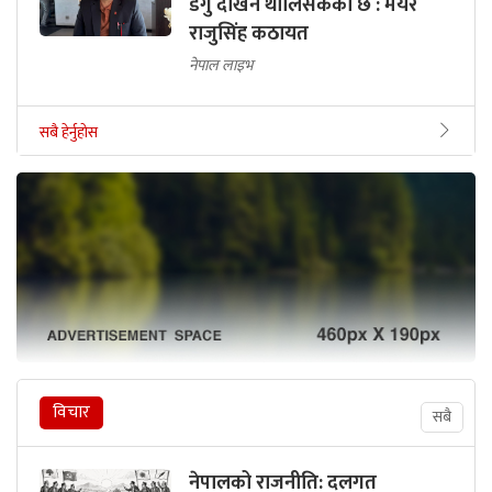
डेंगु देखिन थालिसकेको छ : मेयर
राजुसिंह कठायत
नेपाल लाइभ
सबै हेर्नुहोस
विचार
सबै
नेपालको राजनीति: दलगत