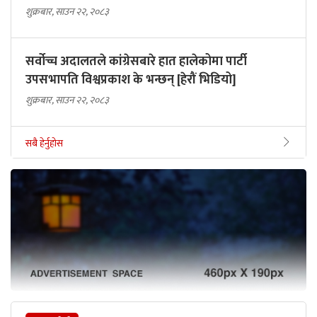
शुक्रबार, साउन २२, २०८३
सर्वोच्च अदालतले कांग्रेसबारे हात हालेकोमा पार्टी
उपसभापति विश्वप्रकाश के भन्छन् [हेरौं भिडियो]
शुक्रबार, साउन २२, २०८३
सबै हेर्नुहोस