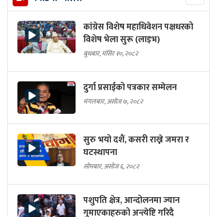
कांग्रेस विशेष महाधिवेशन पक्षधरको
विशेष भेला सुरू (लाइभ)
बुधबार, मंसिर १०, २०८२
दुर्गा प्रसाईको पत्रकार सम्मेलन
मंगलबार, असोज ७, २०८२
सुरु भयो दशैं, कसरी राख्ने जमरा र
घटस्थापना
सोमबार, असोज ६, २०८२
पशुपति क्षेत्र, आन्दोलनमा ज्यान
गुमाएकाहरुको अन्त्येष्टि गरिदै