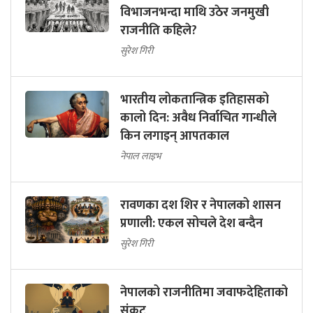
विभाजनभन्दा माथि उठेर जनमुखी
राजनीति कहिले?
सुरेश गिरी
भारतीय लोकतान्त्रिक इतिहासको
कालो दिन: अवैध निर्वाचित गान्धीले
किन लगाइन् आपतकाल
नेपाल लाइभ
रावणका दश शिर र नेपालको शासन
प्रणाली: एकल सोचले देश बन्दैन
सुरेश गिरी
नेपालको राजनीतिमा जवाफदेहिताको
संकट