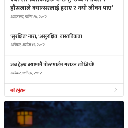
हौसलाले क्यान्सरलाई हराए र नयाँ जीवन पाए’
आइतबार, मंसिर १४, २०८२
'सुरक्षित' नारा, 'असुरक्षित' वास्तविकता
शनिबार, असोज ११, २०८२
जब हेल्थ क्याम्पमै पोस्टमार्टम गराउन खोजियो!
शनिबार, भदौ १४, २०८२
सबै हेर्नुहोस