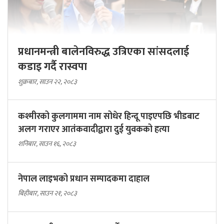
प्रधानमन्त्री बालेनविरुद्ध उत्रिएका सांसदलाई
कडाइ गर्दै रास्वपा
शुक्रबार, साउन २२, २०८३
कश्मीरको कुलगाममा नाम सोधेर हिन्दू पाइएपछि भीडबाट
अलग गराएर आतंकवादीद्वारा दुई युवकको हत्या
शनिबार, साउन १६, २०८३
नेपाल लाइभको प्रधान सम्पादकमा दाहाल
बिहीबार, साउन २१, २०८३