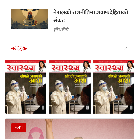
नेपालको राजनीतिमा जवाफदेहिताको
संकट
सुरेश गिरी
सबै हेर्नुहोस
ब्लग