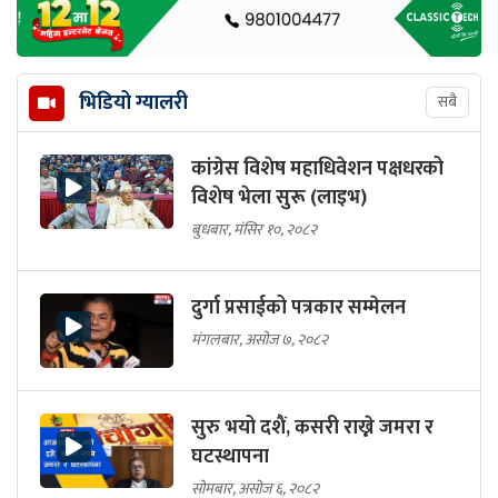
भिडियो ग्यालरी
सबै
कांग्रेस विशेष महाधिवेशन पक्षधरको
विशेष भेला सुरू (लाइभ)
बुधबार, मंसिर १०, २०८२
दुर्गा प्रसाईको पत्रकार सम्मेलन
मंगलबार, असोज ७, २०८२
सुरु भयो दशैं, कसरी राख्ने जमरा र
घटस्थापना
सोमबार, असोज ६, २०८२