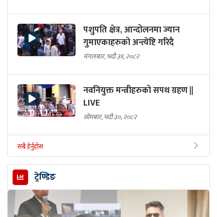
पशुपति क्षेत्र, आन्दोलनमा ज्यान
गुमाएकाहरुको अन्त्येष्टि गरिदै
मंगलबार, भदौ ३१, २०८२
नवनियुक्त मन्त्रीहरुको सपथ ग्रहण ||
LIVE
सोमबार, भदौ ३०, २०८२
सबै हेर्नुहोस
ट्रेण्डिङ