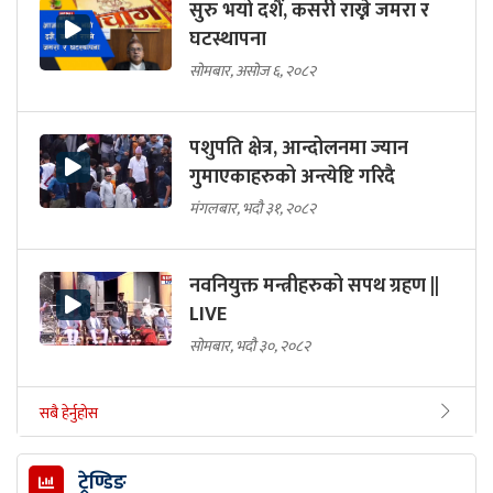
सुरु भयो दशैं, कसरी राख्ने जमरा र
घटस्थापना
सोमबार, असोज ६, २०८२
पशुपति क्षेत्र, आन्दोलनमा ज्यान
गुमाएकाहरुको अन्त्येष्टि गरिदै
मंगलबार, भदौ ३१, २०८२
नवनियुक्त मन्त्रीहरुको सपथ ग्रहण ||
LIVE
सोमबार, भदौ ३०, २०८२
सबै हेर्नुहोस
ट्रेण्डिङ