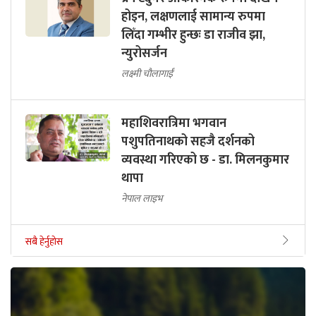
होइन, लक्षणलाई सामान्य रुपमा
लिँदा गम्भीर हुन्छः डा राजीव झा,
न्युरोसर्जन
लक्ष्मी चौलागाईं
महाशिवरात्रिमा भगवान
पशुपतिनाथको सहजै दर्शनको
व्यवस्था गरिएको छ - डा. मिलनकुमार
थापा
नेपाल लाइभ
सबै हेर्नुहोस