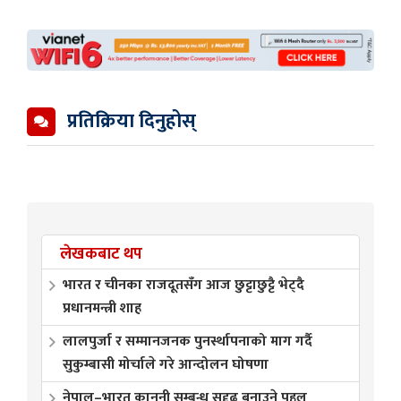
प्रतिक्रिया दिनुहोस्
लेखकबाट थप
भारत र चीनका राजदूतसँग आज छुट्टाछुट्टै भेट्दै
प्रधानमन्त्री शाह
लालपुर्जा र सम्मानजनक पुनर्स्थापनाको माग गर्दै
सुकुम्बासी मोर्चाले गरे आन्दोलन घोषणा
नेपाल–भारत कानुनी सम्बन्ध सुदृढ बनाउने पहल