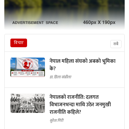
विचार
सबै
नेपाल महिला संघको अबको भूमिका
के?
डा. डिला संग्रौला
नेपालको राजनीति: दलगत
विभाजनभन्दा माथि उठेर जनमुखी
राजनीति कहिले?
सुरेश गिरी