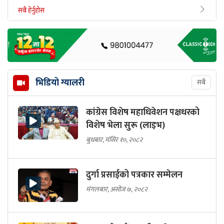
सबै हेर्नुहोस
भिडियो ग्यालरी
सबै
कांग्रेस विशेष महाधिवेशन पक्षधरको
विशेष भेला सुरू (लाइभ)
बुधबार, मंसिर १०, २०८२
दुर्गा प्रसाईको पत्रकार सम्मेलन
मंगलबार, असोज ७, २०८२