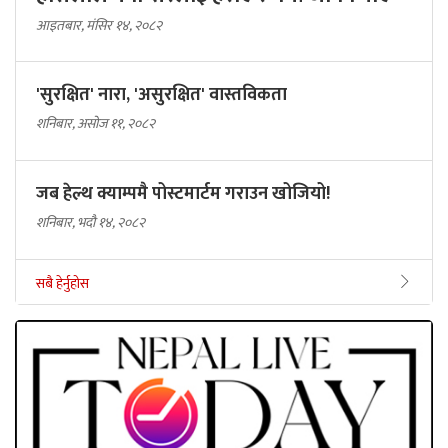
आइतबार, मंसिर १४, २०८२
'सुरक्षित' नारा, 'असुरक्षित' वास्तविकता
शनिबार, असोज ११, २०८२
जब हेल्थ क्याम्पमै पोस्टमार्टम गराउन खोजियो!
शनिबार, भदौ १४, २०८२
सबै हेर्नुहोस