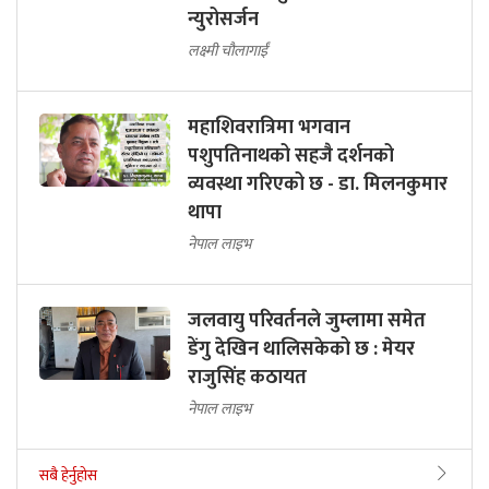
न्युरोसर्जन
लक्ष्मी चौलागाईं
महाशिवरात्रिमा भगवान
पशुपतिनाथको सहजै दर्शनको
व्यवस्था गरिएको छ - डा. मिलनकुमार
थापा
नेपाल लाइभ
जलवायु परिवर्तनले जुम्लामा समेत
डेंगु देखिन थालिसकेको छ : मेयर
राजुसिंह कठायत
नेपाल लाइभ
सबै हेर्नुहोस