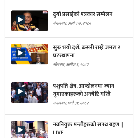
दुर्गा प्रसाईको पत्रकार सम्मेलन
मंगलबार, असोज ७, २०८२
सुरु भयो दशैं, कसरी राख्ने जमरा र
घटस्थापना
सोमबार, असोज ६, २०८२
पशुपति क्षेत्र, आन्दोलनमा ज्यान
गुमाएकाहरुको अन्त्येष्टि गरिदै
मंगलबार, भदौ ३१, २०८२
नवनियुक्त मन्त्रीहरुको सपथ ग्रहण ||
LIVE