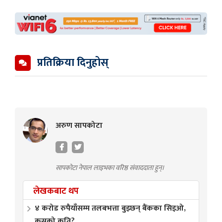
प्रतिक्रिया दिनुहोस्
अरुण सापकोटा
सापकोटा नेपाल लाइभका वरिष्ठ संवाददाता हुन्।
लेखकबाट थप
४ करोड रुपैयाँसम्म तलबभत्ता बुझ्छन् बैंकका सिइओ,
कसको कति?