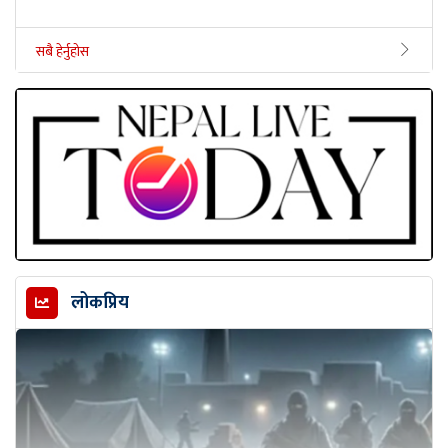
सबै हेर्नुहोस
लोकप्रिय