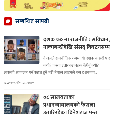
सम्बन्धित सामग्री
दशक ७० मा राजनीति : संविधान,
नाकाबन्दीदेखि संसद् विघटनसम्म
नेपालले राजनीतिक रुपमा यो दशक कसरी पार
गर्‍यो? कस्ता उतारचढाबहरू बेहोर्नुपर्‍यो?
त्यसको आकलन गर्न सहज हुने गरी नेपाल लाइभले यस दशकका...
मंगलबार, चैत २८, २०७९
०८ सालयताका
प्रधानन्यायालयको फैसला
उतारिरहेका दिनेशराज पन्त