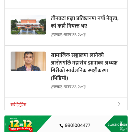
तीनवटा प्रज्ञा प्रतिष्ठानमा नयाँ नेतृत्व,
को कहाँ नियक्त भए
शुक्रबार, साउन २२, २०८३
सामाजिक सञ्जालमा लागेको
आरोपपछि महासंघ झापाका अध्यक्ष
गिरीको सार्वजनिक स्पष्टीकरण
(भिडियो)
शुक्रबार, साउन २२, २०८३
सबै हेर्नुहोस