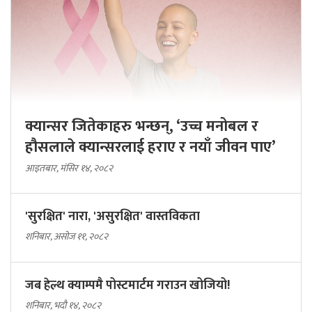
क्यान्सर जितेकाहरु भन्छन्, ‘उच्च मनोबल र
हौसलाले क्यान्सरलाई हराए र नयाँ जीवन पाए’
आइतबार, मंसिर १४, २०८२
'सुरक्षित' नारा, 'असुरक्षित' वास्तविकता
शनिबार, असोज ११, २०८२
जब हेल्थ क्याम्पमै पोस्टमार्टम गराउन खोजियो!
शनिबार, भदौ १४, २०८२