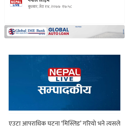
नेपाल लाइभ
बुधबार, जेठ १४, २०७७
१७:५८
एउटा आपराधिक घटना ‘मिस्लिड’ गरियो भने त्यसले