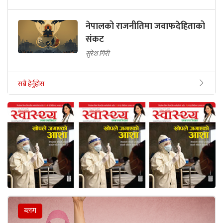
नेपालको राजनीतिमा जवाफदेहिताको
संकट
सुरेश गिरी
सबै हेर्नुहोस
ब्लग