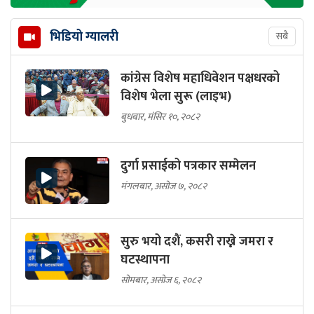
भिडियो ग्यालरी
सबै
कांग्रेस विशेष महाधिवेशन पक्षधरको
विशेष भेला सुरू (लाइभ)
बुधबार, मंसिर १०, २०८२
दुर्गा प्रसाईको पत्रकार सम्मेलन
मंगलबार, असोज ७, २०८२
सुरु भयो दशैं, कसरी राख्ने जमरा र
घटस्थापना
सोमबार, असोज ६, २०८२