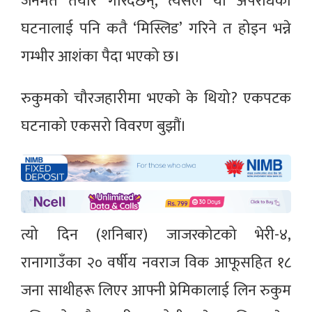
जनमत तयार गरिँदैछन्, त्यसले यो अपराधको
घटनालाई पनि कतै ‘मिस्लिड’ गरिने त होइन भन्ने
गम्भीर आशंका पैदा भएको छ।
रुकुमको चौरजहारीमा भएको के थियो? एकपटक
घटनाको एकसरो विवरण बुझौं।
त्यो दिन (शनिबार) जाजरकोटको भेरी-४,
रानागाउँका २० वर्षीय नवराज विक आफूसहित १८
जना साथीहरू लिएर आफ्नी प्रेमिकालाई लिन रुकुम