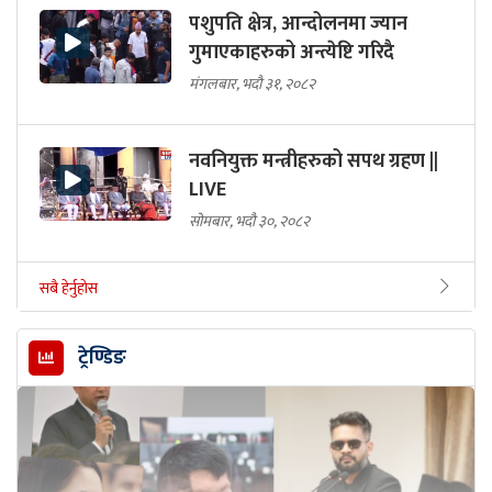
पशुपति क्षेत्र, आन्दोलनमा ज्यान
गुमाएकाहरुको अन्त्येष्टि गरिदै
मंगलबार, भदौ ३१, २०८२
नवनियुक्त मन्त्रीहरुको सपथ ग्रहण ||
LIVE
सोमबार, भदौ ३०, २०८२
सबै हेर्नुहोस
ट्रेण्डिङ