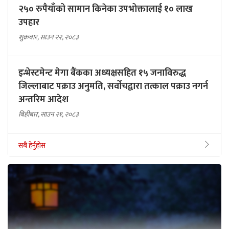
२५० रुपैयाँको सामान किनेका उपभोक्तालाई १० लाख
उपहार
शुक्रबार, साउन २२, २०८३
इन्भेस्टमेन्ट मेगा बैंकका अध्यक्षसहित १५ जनाविरुद्ध
जिल्लाबाट पक्राउ अनुमति, सर्वोचद्वारा तत्काल पक्राउ नगर्न
अन्तरिम आदेश
बिहीबार, साउन २१, २०८३
सबै हेर्नुहोस