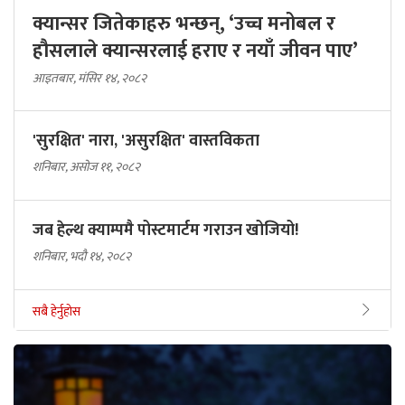
क्यान्सर जितेकाहरु भन्छन्, ‘उच्च मनोबल र
हौसलाले क्यान्सरलाई हराए र नयाँ जीवन पाए’
आइतबार, मंसिर १४, २०८२
'सुरक्षित' नारा, 'असुरक्षित' वास्तविकता
शनिबार, असोज ११, २०८२
जब हेल्थ क्याम्पमै पोस्टमार्टम गराउन खोजियो!
शनिबार, भदौ १४, २०८२
सबै हेर्नुहोस