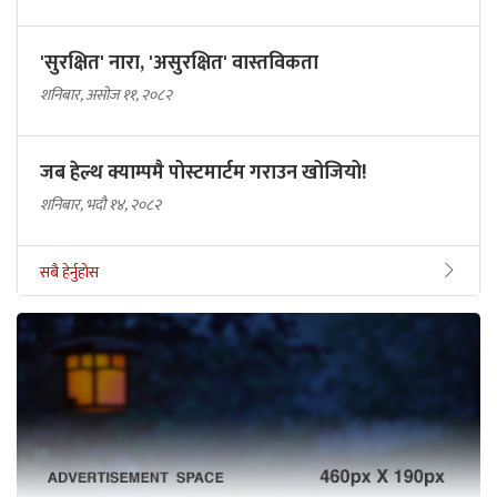
'सुरक्षित' नारा, 'असुरक्षित' वास्तविकता
शनिबार, असोज ११, २०८२
जब हेल्थ क्याम्पमै पोस्टमार्टम गराउन खोजियो!
शनिबार, भदौ १४, २०८२
सबै हेर्नुहोस