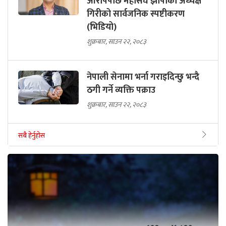
आरोपपछि महासंघ झापाका अध्यक्ष
गिरीको सार्वजनिक स्पष्टीकरण
(भिडियो)
शुक्रबार, साउन २२, २०८३
नेपाली सेनामा भर्ना गराइदिन्छु भन्दै
ठगी गर्ने व्यक्ति पक्राउ
शुक्रबार, साउन २२, २०८३
सबै हेर्नुहोस