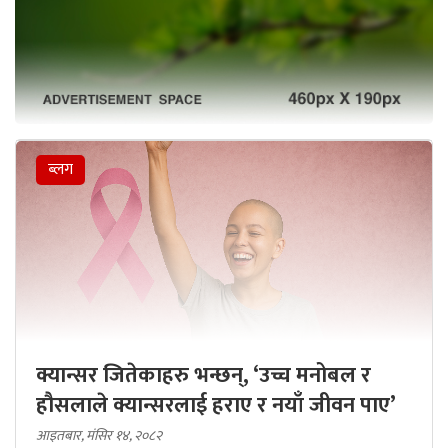
ब्लग
क्यान्सर जितेकाहरु भन्छन्, ‘उच्च मनोबल र
हौसलाले क्यान्सरलाई हराए र नयाँ जीवन पाए’
आइतबार, मंसिर १४, २०८२