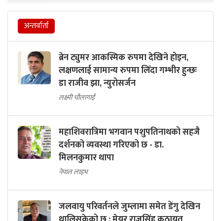
अन्तर्वार्ता
ब्रेन ट्युमर आकस्मिक रुपमा देखिने होइन,
लक्षणलाई सामान्य रुपमा लिँदा गम्भीर हुन्छः
डा राजीव झा, न्युरोसर्जन
लक्ष्मी चौलागाईं
महाशिवरात्रिमा भगवान पशुपतिनाथको सहजै
दर्शनको व्यवस्था गरिएको छ - डा.
मिलनकुमार थापा
नेपाल लाइभ
जलवायु परिवर्तनले जुम्लामा समेत डेंगु देखिन
थालिसकेको छ : मेयर राजुसिंह कठायत