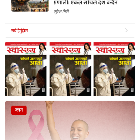
प्रणाली: एकल सोचले देश बन्दैन
सुरेश गिरी
सबै हेर्नुहोस
ब्लग