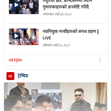
पशुपति क्षेत्र, आन्दोलनमा ज्यान
गुमाएकाहरुको अन्त्येष्टि गरिदै
मंगलबार, भदौ ३१, २०८२
नवनियुक्त मन्त्रीहरुको सपथ ग्रहण ||
LIVE
सोमबार, भदौ ३०, २०८२
सबै हेर्नुहोस
ट्रेण्डिङ