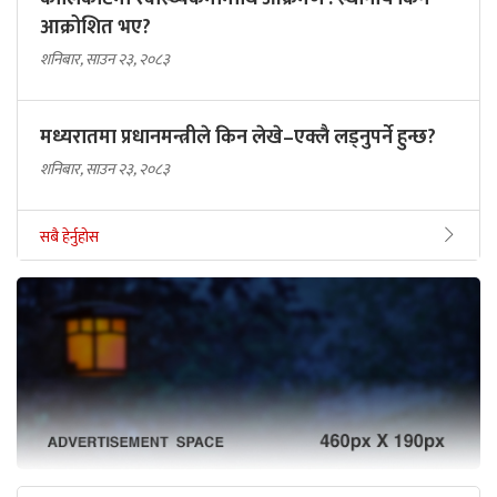
आक्रोशित भए?
शनिबार, साउन २३, २०८३
मध्यरातमा प्रधानमन्त्रीले किन लेखे–एक्लै लड्नुपर्ने हुन्छ?
शनिबार, साउन २३, २०८३
सबै हेर्नुहोस