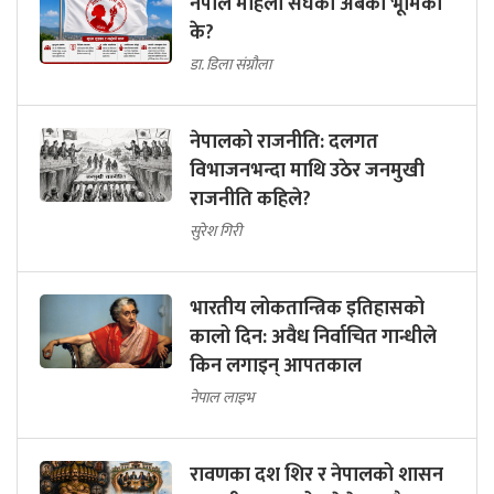
नेपाल महिला संघको अबको भूमिका
के?
डा. डिला संग्रौला
नेपालको राजनीति: दलगत
विभाजनभन्दा माथि उठेर जनमुखी
राजनीति कहिले?
सुरेश गिरी
भारतीय लोकतान्त्रिक इतिहासको
कालो दिन: अवैध निर्वाचित गान्धीले
किन लगाइन् आपतकाल
नेपाल लाइभ
रावणका दश शिर र नेपालको शासन