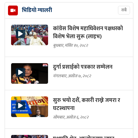
भिडियो ग्यालरी
सबै
कांग्रेस विशेष महाधिवेशन पक्षधरको
विशेष भेला सुरू (लाइभ)
बुधबार, मंसिर १०, २०८२
दुर्गा प्रसाईको पत्रकार सम्मेलन
मंगलबार, असोज ७, २०८२
सुरु भयो दशैं, कसरी राख्ने जमरा र
घटस्थापना
सोमबार, असोज ६, २०८२