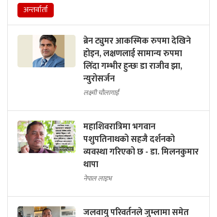
अन्तर्वार्ता
ब्रेन ट्युमर आकस्मिक रुपमा देखिने
होइन, लक्षणलाई सामान्य रुपमा
लिँदा गम्भीर हुन्छः डा राजीव झा,
न्युरोसर्जन
लक्ष्मी चौलागाईं
महाशिवरात्रिमा भगवान
पशुपतिनाथको सहजै दर्शनको
व्यवस्था गरिएको छ - डा. मिलनकुमार
थापा
नेपाल लाइभ
जलवायु परिवर्तनले जुम्लामा समेत