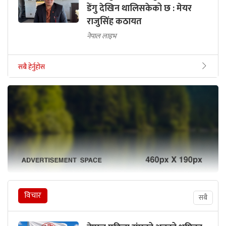
डेंगु देखिन थालिसकेको छ : मेयर
राजुसिंह कठायत
नेपाल लाइभ
सबै हेर्नुहोस
विचार
सबै