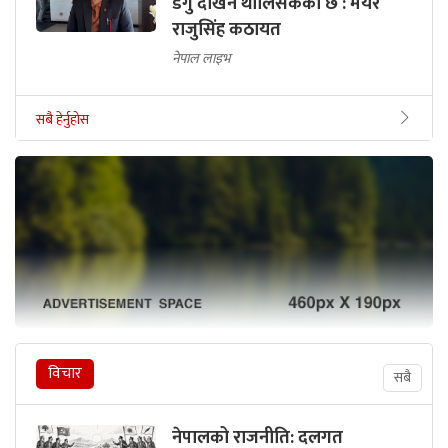
डेंगु देखिन थालिसकेको छ : मेयर
राजुसिंह कठायत
नेपाल लाइभ
सबै हेर्नुहोस
विचार
सबै
नेपालको राजनीति: दलगत