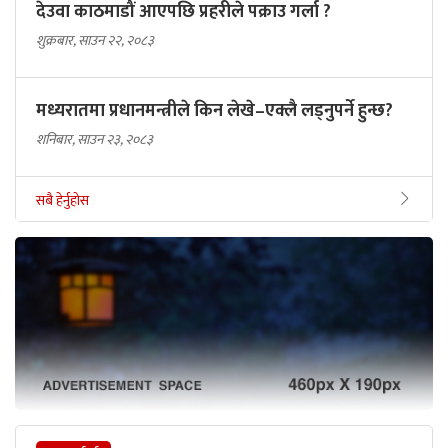
देउवा काठमाडौं आएपछि प्रहरीले पक्राउ गर्ला ?
शुक्रबार, साउन २२, २०८३
मध्यरातमा प्रधानमन्त्रीले किन लेखे–एक्लै लड्नुपर्ने हुन्छ?
शनिबार, साउन २३, २०८३
सबै हेर्नुहोस