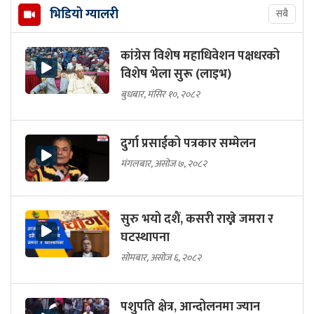
भिडियो ग्यालरी
सबै
कांग्रेस विशेष महाधिवेशन पक्षधरको
विशेष भेला सुरू (लाइभ)
बुधबार, मंसिर १०, २०८२
दुर्गा प्रसाईको पत्रकार सम्मेलन
मंगलबार, असोज ७, २०८२
सुरु भयो दशैं, कसरी राख्ने जमरा र
घटस्थापना
सोमबार, असोज ६, २०८२
पशुपति क्षेत्र, आन्दोलनमा ज्यान