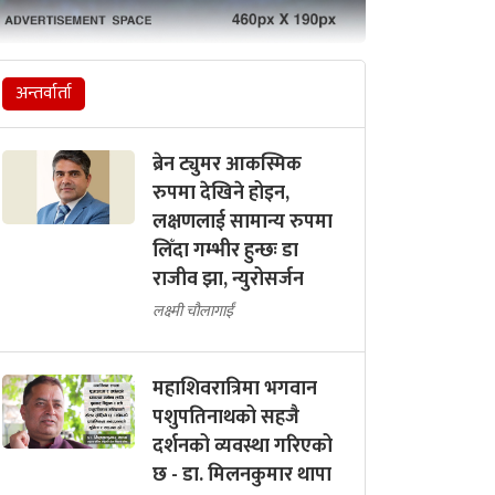
अन्तर्वार्ता
ब्रेन ट्युमर आकस्मिक
रुपमा देखिने होइन,
लक्षणलाई सामान्य रुपमा
लिँदा गम्भीर हुन्छः डा
राजीव झा, न्युरोसर्जन
लक्ष्मी चौलागाईं
महाशिवरात्रिमा भगवान
पशुपतिनाथको सहजै
दर्शनको व्यवस्था गरिएको
छ - डा. मिलनकुमार थापा