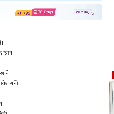
े।
द खाने।
।
 खाने।
वेश गर्ने।
े।