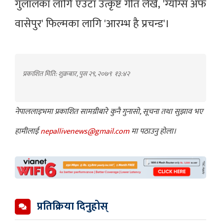
गुलालका लागि एउटा उत्कृष्ट गीत लेखे, 'ग्योंग्स अफ
वासेपुर' फिल्मका लागि 'आरम्भ है प्रचन्ड'।
प्रकाशित मिति: शुक्रबार, पुस २९, २०७९
१३:४२
नेपाललाइभमा प्रकाशित सामग्रीबारे कुनै गुनासो, सूचना तथा सुझाव भए
हामीलाई
nepallivenews@gmail.com
मा पठाउनु होला।
प्रतिक्रिया दिनुहोस्