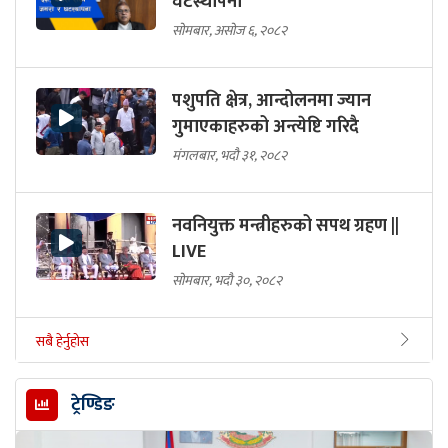
घटस्थापना
सोमबार, असोज ६, २०८२
पशुपति क्षेत्र, आन्दोलनमा ज्यान
गुमाएकाहरुको अन्त्येष्टि गरिदै
मंगलबार, भदौ ३१, २०८२
नवनियुक्त मन्त्रीहरुको सपथ ग्रहण ||
LIVE
सोमबार, भदौ ३०, २०८२
सबै हेर्नुहोस
ट्रेण्डिङ