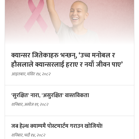
क्यान्सर जितेकाहरु भन्छन्, ‘उच्च मनोबल र
हौसलाले क्यान्सरलाई हराए र नयाँ जीवन पाए’
आइतबार, मंसिर १४, २०८२
'सुरक्षित' नारा, 'असुरक्षित' वास्तविकता
शनिबार, असोज ११, २०८२
जब हेल्थ क्याम्पमै पोस्टमार्टम गराउन खोजियो!
शनिबार, भदौ १४, २०८२