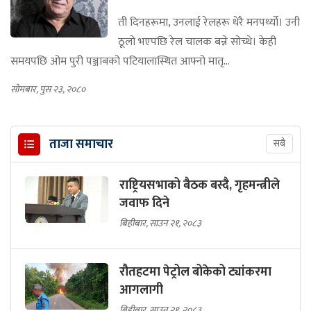
ती दिनहरूमा, उनलाई रेलहरू धेरै मनपर्थ्यो। उनी
ठूलो भएपछि रेल चालक बन्ने सोच्थे। केही
समयपछि ओम पुरी पञ्जाबको पटियालास्थित आफ्नो मातृ...
सोमबार, पुस २३, २०८०
ताजा समाचार
सबै
राष्ट्रियसभाको बैठक बस्दै, गृहमन्त्रीले
जवाफ दिने
बिहीबार, साउन २१, २०८३
रौतहटमा पेट्रोल बोकेको ट्यांकरमा
आगलागी
बिहीबार, साउन २१, २०८३