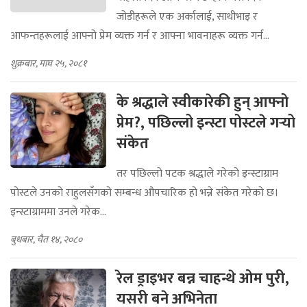
जोडीहरूले एक अर्कालाई, साथीभाइ र
आफन्तहरूलाई आफ्नो प्रेम व्यक्त गर्न र आफ्ना भावनाहरू व्यक्त गर्न...
शुक्रबार, माघ २५, २०८१
के श्रद्धाले स्वीकारेकी हुन् आफ्नो
प्रेम?, पछिल्लो इन्स्टा पोस्टले गर्‍यो
संकेत
तर पछिल्लो पटक श्रद्धाले गरेको इन्स्टाग्राम
पोस्टले उनको राहुलसँगको सम्बन्ध औपचारिक हो भन्ने संकेत गरेको छ।
इन्स्टाग्राममा उनले गरेक...
बुधबार, चैत १४, २०८०
रेल ड्राइभर बन्न चाहन्थे ओम पुरी,
यसरी बने अभिनेता