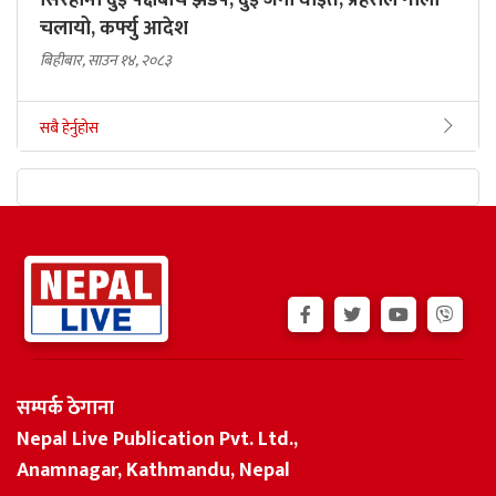
सिरहामा दुई पक्षबीच झडप, दुई जना घाइते, प्रहरीले गोली
चलायो, कर्फ्यु आदेश
बिहीबार, साउन १४, २०८३
सबै हेर्नुहोस
सम्पर्क ठेगाना
Nepal Live Publication Pvt. Ltd.,
Anamnagar, Kathmandu, Nepal