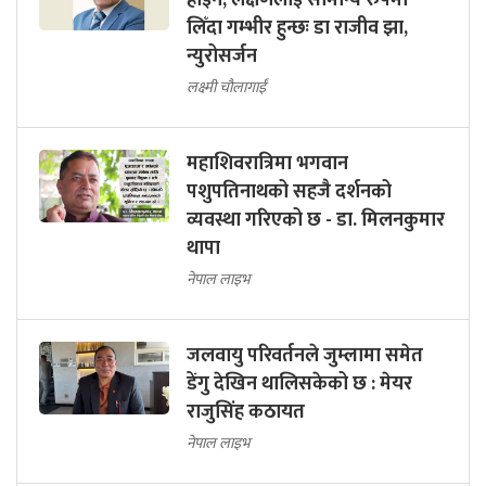
होइन, लक्षणलाई सामान्य रुपमा
लिँदा गम्भीर हुन्छः डा राजीव झा,
न्युरोसर्जन
लक्ष्मी चौलागाईं
महाशिवरात्रिमा भगवान
पशुपतिनाथको सहजै दर्शनको
व्यवस्था गरिएको छ - डा. मिलनकुमार
थापा
नेपाल लाइभ
जलवायु परिवर्तनले जुम्लामा समेत
डेंगु देखिन थालिसकेको छ : मेयर
राजुसिंह कठायत
नेपाल लाइभ