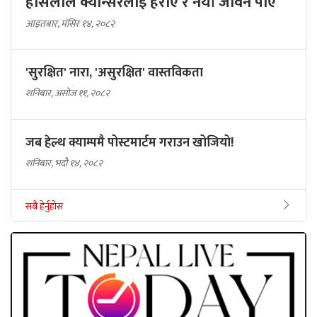
हौसलाले क्यान्सरलाई हराए र नयाँ जीवन पाए’
आइतबार, मंसिर १४, २०८२
'सुरक्षित' नारा, 'असुरक्षित' वास्तविकता
शनिबार, असोज ११, २०८२
जब हेल्थ क्याम्पमै पोस्टमार्टम गराउन खोजियो!
शनिबार, भदौ १४, २०८२
सबै हेर्नुहोस