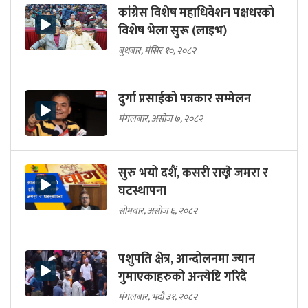
कांग्रेस विशेष महाधिवेशन पक्षधरको
विशेष भेला सुरू (लाइभ)
बुधबार, मंसिर १०, २०८२
दुर्गा प्रसाईको पत्रकार सम्मेलन
मंगलबार, असोज ७, २०८२
सुरु भयो दशैं, कसरी राख्ने जमरा र
घटस्थापना
सोमबार, असोज ६, २०८२
पशुपति क्षेत्र, आन्दोलनमा ज्यान
गुमाएकाहरुको अन्त्येष्टि गरिदै
मंगलबार, भदौ ३१, २०८२