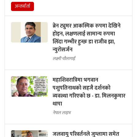
अन्तर्वार्ता
ब्रेन ट्युमर आकस्मिक रुपमा देखिने
होइन, लक्षणलाई सामान्य रुपमा
लिँदा गम्भीर हुन्छः डा राजीव झा,
न्युरोसर्जन
लक्ष्मी चौलागाईं
महाशिवरात्रिमा भगवान
पशुपतिनाथको सहजै दर्शनको
व्यवस्था गरिएको छ - डा. मिलनकुमार
थापा
नेपाल लाइभ
जलवायु परिवर्तनले जुम्लामा समेत