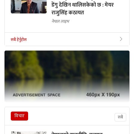
डेंगु देखिन थालिसकेको छ : मेयर
राजुसिंह कठायत
नेपाल लाइभ
सबै हेर्नुहोस
विचार
सबै