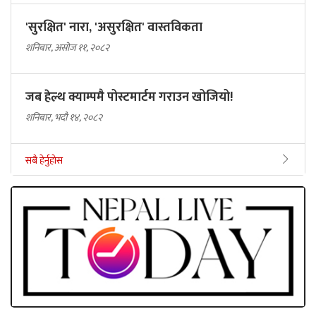
'सुरक्षित' नारा, 'असुरक्षित' वास्तविकता
शनिबार, असोज ११, २०८२
जब हेल्थ क्याम्पमै पोस्टमार्टम गराउन खोजियो!
शनिबार, भदौ १४, २०८२
सबै हेर्नुहोस