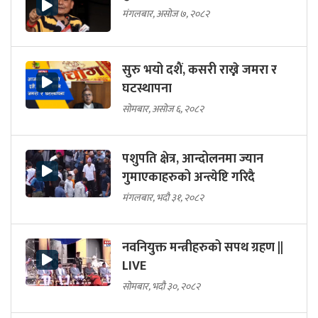
मंगलबार, असोज ७, २०८२
सुरु भयो दशैं, कसरी राख्ने जमरा र
घटस्थापना
सोमबार, असोज ६, २०८२
पशुपति क्षेत्र, आन्दोलनमा ज्यान
गुमाएकाहरुको अन्त्येष्टि गरिदै
मंगलबार, भदौ ३१, २०८२
नवनियुक्त मन्त्रीहरुको सपथ ग्रहण ||
LIVE
सोमबार, भदौ ३०, २०८२