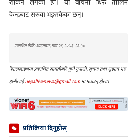
रोकिन लगेको हो। यो बीचमा धिरु तालिम
केन्द्रबाट सरुवा भइसकेका छन्।
प्रकाशित मिति: आइतबार, माघ २६, २०७६
२३:५०
नेपाललाइभमा प्रकाशित सामग्रीबारे कुनै गुनासो, सूचना तथा सुझाव भए
हामीलाई
nepallivenews@gmail.com
मा पठाउनु होला।
प्रतिक्रिया दिनुहोस्