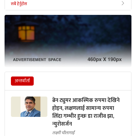
सबै हेर्नुहोस
अन्तर्वार्ता
ब्रेन ट्युमर आकस्मिक रुपमा देखिने
होइन, लक्षणलाई सामान्य रुपमा
लिँदा गम्भीर हुन्छः डा राजीव झा,
न्युरोसर्जन
लक्ष्मी चौलागाईं