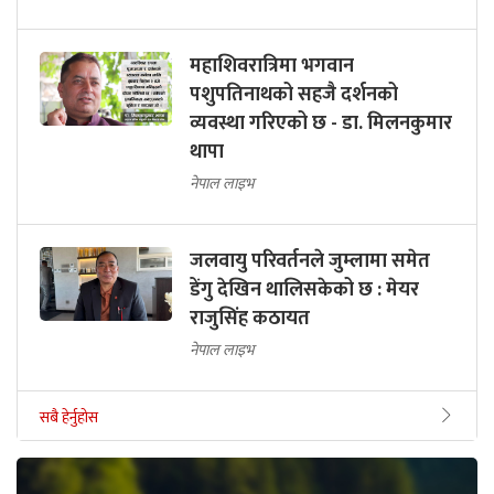
महाशिवरात्रिमा भगवान
पशुपतिनाथको सहजै दर्शनको
व्यवस्था गरिएको छ - डा. मिलनकुमार
थापा
नेपाल लाइभ
जलवायु परिवर्तनले जुम्लामा समेत
डेंगु देखिन थालिसकेको छ : मेयर
राजुसिंह कठायत
नेपाल लाइभ
सबै हेर्नुहोस