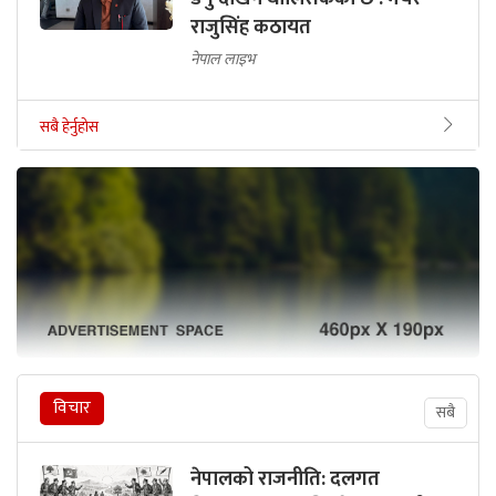
राजुसिंह कठायत
नेपाल लाइभ
सबै हेर्नुहोस
विचार
सबै
नेपालको राजनीति: दलगत