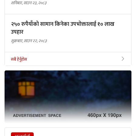
शनिबार, साउन २३, २०८३
२५० रुपैयाँको सामान किनेका उपभोक्तालाई १० लाख
उपहार
शुक्रबार, साउन २२, २०८३
सबै हेर्नुहोस