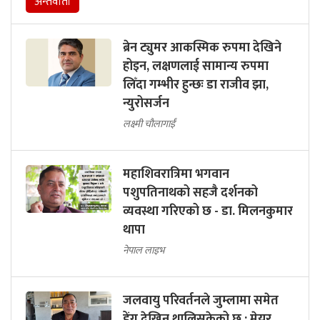
अन्तर्वार्ता
ब्रेन ट्युमर आकस्मिक रुपमा देखिने
होइन, लक्षणलाई सामान्य रुपमा
लिँदा गम्भीर हुन्छः डा राजीव झा,
न्युरोसर्जन
लक्ष्मी चौलागाईं
महाशिवरात्रिमा भगवान
पशुपतिनाथको सहजै दर्शनको
व्यवस्था गरिएको छ - डा. मिलनकुमार
थापा
नेपाल लाइभ
जलवायु परिवर्तनले जुम्लामा समेत
डेंगु देखिन थालिसकेको छ : मेयर