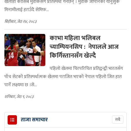
खेलाडी कासिब मुर्डोकसँग प्रतिस्पर्धा गर्नेछन् । मुर्डोक जापानका योनुसुके
मिनामीलाई हराउँदै सेमिफ...
बिहीबार, जेठ १४, २०८३
काभा महिला भलिबल
च्याम्पियनसिप : नेपालले आज
किर्गिस्तानसँग खेल्दै
पहिलो खेलमा चिरपरिचित प्रतिद्वन्द्वी भारतसँग
पाँच सेटको प्रतिस्पर्धात्मक खेलमा पराजित भएको नेपाल पहिलो जित हात
पार्ने लक्ष्यमा छ ।से...
शनिबार, जेठ ९, २०८३
ताजा समाचार
सबै