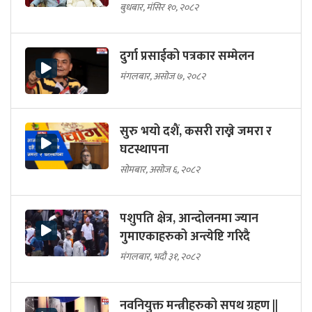
बुधबार, मंसिर १०, २०८२
दुर्गा प्रसाईको पत्रकार सम्मेलन
मंगलबार, असोज ७, २०८२
सुरु भयो दशैं, कसरी राख्ने जमरा र
घटस्थापना
सोमबार, असोज ६, २०८२
पशुपति क्षेत्र, आन्दोलनमा ज्यान
गुमाएकाहरुको अन्त्येष्टि गरिदै
मंगलबार, भदौ ३१, २०८२
नवनियुक्त मन्त्रीहरुको सपथ ग्रहण ||