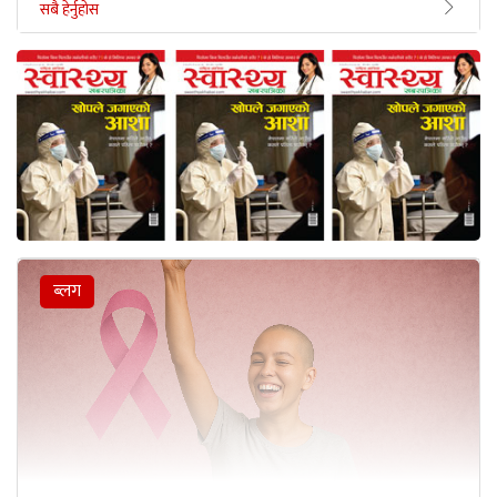
सबै हेर्नुहोस
ब्लग