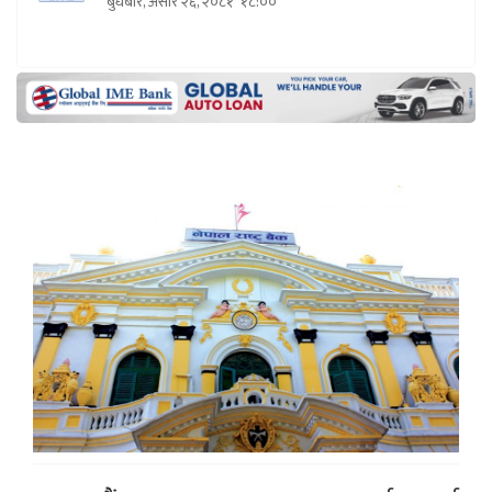
बुधबार, असार २६, २०८१
१८:००