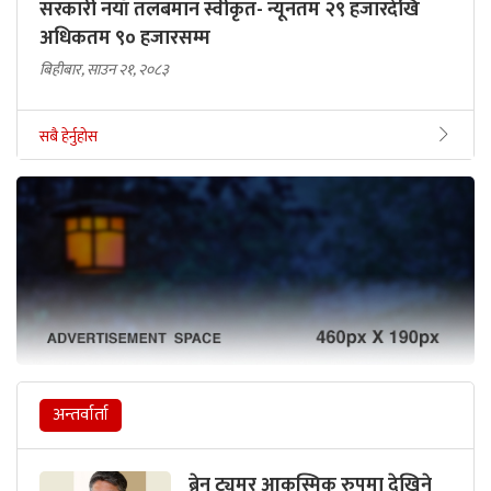
सरकारी नयाँ तलबमान स्वीकृत- न्यूनतम २९ हजारदेखि
अधिकतम ९० हजारसम्म
बिहीबार, साउन २१, २०८३
सबै हेर्नुहोस
अन्तर्वार्ता
ब्रेन ट्युमर आकस्मिक रुपमा देखिने