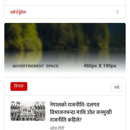
सबै हेर्नुहोस
विचार
सबै
नेपालको राजनीति: दलगत
विभाजनभन्दा माथि उठेर जनमुखी
राजनीति कहिले?
सुरेश गिरी