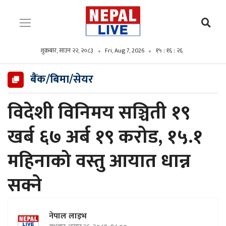
शुक्रबार, साउन २२, २०८३
Fri, Aug 7, 2026
१५ : १६ : २७
बैंक/बिमा/सेयर
विदेशी विनिमय सञ्चिती १९
खर्ब ६७ अर्ब १९ करोड, १५.१
महिनाको वस्तु आयात धान्न
सक्ने
नेपाल लाइभ