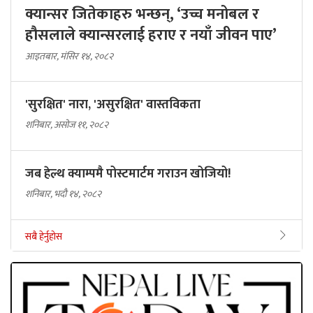
क्यान्सर जितेकाहरु भन्छन्, ‘उच्च मनोबल र
हौसलाले क्यान्सरलाई हराए र नयाँ जीवन पाए’
आइतबार, मंसिर १४, २०८२
'सुरक्षित' नारा, 'असुरक्षित' वास्तविकता
शनिबार, असोज ११, २०८२
जब हेल्थ क्याम्पमै पोस्टमार्टम गराउन खोजियो!
शनिबार, भदौ १४, २०८२
सबै हेर्नुहोस