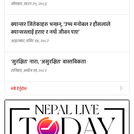
सोमबार, साउन २५, २०८३
क्यान्सर जितेकाहरु भन्छन्, ‘उच्च मनोबल र हौसलाले
क्यान्सरलाई हराए र नयाँ जीवन पाए’
आइतबार, मंसिर १४, २०८२
'सुरक्षित' नारा, 'असुरक्षित' वास्तविकता
शनिबार, असोज ११, २०८२
सबै हेर्नुहोस