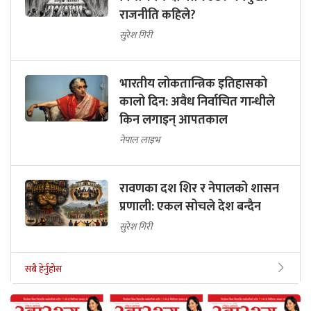
राजनीति कहिले?
सुरेश गिरी
भारतीय लोकतान्त्रिक इतिहासको
कालो दिन: अवैध निर्वाचित गान्धीले
किन लगाइन् आपतकाल
नेपाल लाइभ
रावणका दश शिर र नेपालको शासन
प्रणाली: एकल सोचले देश बन्दैन
सुरेश गिरी
सबै हेर्नुहोस