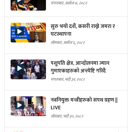
मंगलबार, असोज ७, २०८२
सुरु भयो दशैं, कसरी राख्ने जमरा र
घटस्थापना
सोमबार, असोज ६, २०८२
पशुपति क्षेत्र, आन्दोलनमा ज्यान
गुमाएकाहरुको अन्त्येष्टि गरिदै
मंगलबार, भदौ ३१, २०८२
नवनियुक्त मन्त्रीहरुको सपथ ग्रहण ||
LIVE
सोमबार, भदौ ३०, २०८२