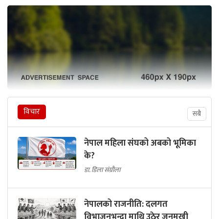
विचार
सबै
नेपाल महिला संघको अबको भूमिका
के?
डा. डिला संग्रौला
नेपालको राजनीति: दलगत
विभाजनभन्दा माथि उठेर जनमुखी