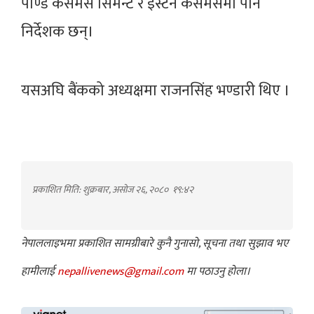
पाण्डे कसमस सिमेन्ट र इस्टर्न कसमसमा पनि
निर्देशक छन्।
यसअघि बैंकको अध्यक्षमा राजनसिंह भण्डारी थिए ।
प्रकाशित मिति: शुक्रबार, असोज २६, २०८०
१९:४२
नेपाललाइभमा प्रकाशित सामग्रीबारे कुनै गुनासो, सूचना तथा सुझाव भए
हामीलाई
nepallivenews@gmail.com
मा पठाउनु होला।