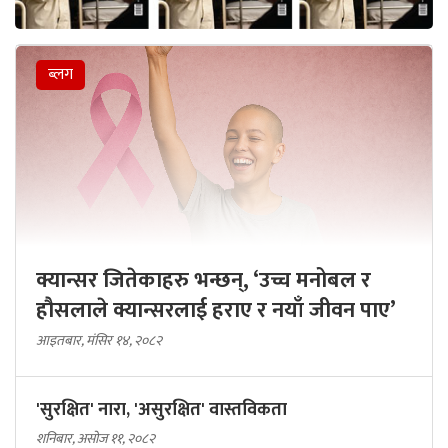
ब्लग
क्यान्सर जितेकाहरु भन्छन्, ‘उच्च मनोबल र
हौसलाले क्यान्सरलाई हराए र नयाँ जीवन पाए’
आइतबार, मंसिर १४, २०८२
'सुरक्षित' नारा, 'असुरक्षित' वास्तविकता
शनिबार, असोज ११, २०८२