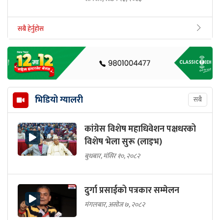
सबै हेर्नुहोस
भिडियो ग्यालरी
सबै
कांग्रेस विशेष महाधिवेशन पक्षधरको
विशेष भेला सुरू (लाइभ)
बुधबार, मंसिर १०, २०८२
दुर्गा प्रसाईको पत्रकार सम्मेलन
मंगलबार, असोज ७, २०८२