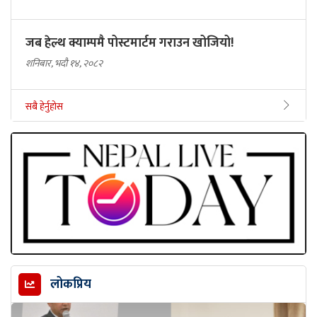
जब हेल्थ क्याम्पमै पोस्टमार्टम गराउन खोजियो!
शनिबार, भदौ १४, २०८२
सबै हेर्नुहोस
लोकप्रिय