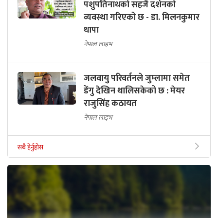
पशुपतिनाथको सहजै दर्शनको
व्यवस्था गरिएको छ - डा. मिलनकुमार
थापा
नेपाल लाइभ
जलवायु परिवर्तनले जुम्लामा समेत
डेंगु देखिन थालिसकेको छ : मेयर
राजुसिंह कठायत
नेपाल लाइभ
सबै हेर्नुहोस