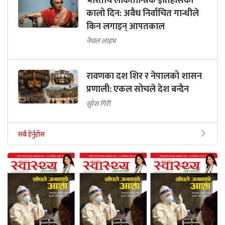
भारतीय लोकतान्त्रिक इतिहासको
कालो दिन: अवैध निर्वाचित गान्धीले
किन लगाइन् आपतकाल
नेपाल लाइभ
रावणका दश शिर र नेपालको शासन
प्रणाली: एकल सोचले देश बन्दैन
सुरेश गिरी
सबै हेर्नुहोस