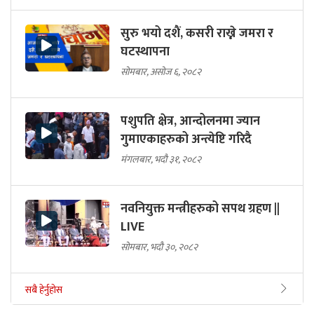
सुरु भयो दशैं, कसरी राख्ने जमरा र
घटस्थापना
सोमबार, असोज ६, २०८२
पशुपति क्षेत्र, आन्दोलनमा ज्यान
गुमाएकाहरुको अन्त्येष्टि गरिदै
मंगलबार, भदौ ३१, २०८२
नवनियुक्त मन्त्रीहरुको सपथ ग्रहण ||
LIVE
सोमबार, भदौ ३०, २०८२
सबै हेर्नुहोस