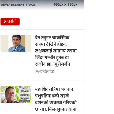
अन्तर्वार्ता
ब्रेन ट्युमर आकस्मिक
रुपमा देखिने होइन,
लक्षणलाई सामान्य रुपमा
लिँदा गम्भीर हुन्छः डा
राजीव झा, न्युरोसर्जन
लक्ष्मी चौलागाईं
महाशिवरात्रिमा भगवान
पशुपतिनाथको सहजै
दर्शनको व्यवस्था गरिएको
छ - डा. मिलनकुमार थापा