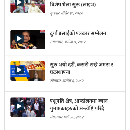
विशेष भेला सुरू (लाइभ)
बुधबार, मंसिर १०, २०८२
दुर्गा प्रसाईको पत्रकार सम्मेलन
मंगलबार, असोज ७, २०८२
सुरु भयो दशैं, कसरी राख्ने जमरा र
घटस्थापना
सोमबार, असोज ६, २०८२
पशुपति क्षेत्र, आन्दोलनमा ज्यान
गुमाएकाहरुको अन्त्येष्टि गरिदै
मंगलबार, भदौ ३१, २०८२