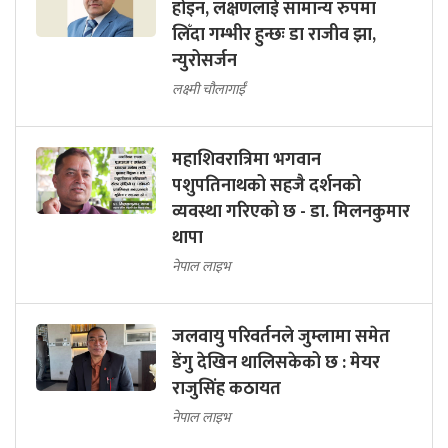
होइन, लक्षणलाई सामान्य रुपमा
लिँदा गम्भीर हुन्छः डा राजीव झा,
न्युरोसर्जन
लक्ष्मी चौलागाईं
महाशिवरात्रिमा भगवान
पशुपतिनाथको सहजै दर्शनको
व्यवस्था गरिएको छ - डा. मिलनकुमार
थापा
नेपाल लाइभ
जलवायु परिवर्तनले जुम्लामा समेत
डेंगु देखिन थालिसकेको छ : मेयर
राजुसिंह कठायत
नेपाल लाइभ