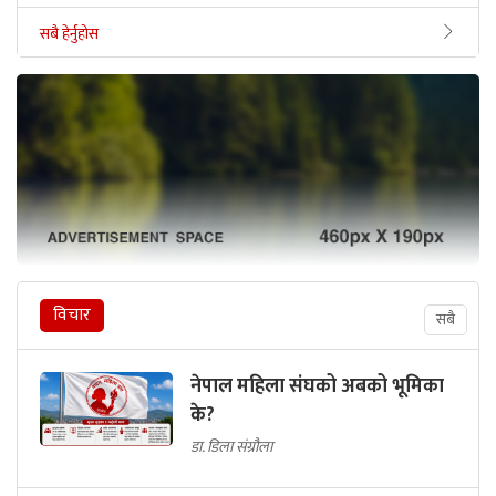
सबै हेर्नुहोस
विचार
सबै
नेपाल महिला संघको अबको भूमिका
के?
डा. डिला संग्रौला