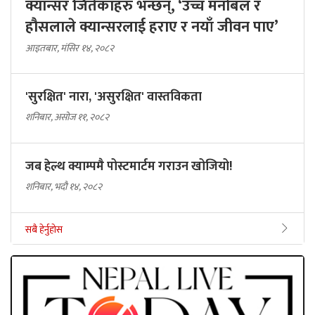
क्यान्सर जितेकाहरु भन्छन्, ‘उच्च मनोबल र
हौसलाले क्यान्सरलाई हराए र नयाँ जीवन पाए’
आइतबार, मंसिर १४, २०८२
'सुरक्षित' नारा, 'असुरक्षित' वास्तविकता
शनिबार, असोज ११, २०८२
जब हेल्थ क्याम्पमै पोस्टमार्टम गराउन खोजियो!
शनिबार, भदौ १४, २०८२
सबै हेर्नुहोस