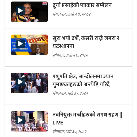
दुर्गा प्रसाईको पत्रकार सम्मेलन
मंगलबार, असोज ७, २०८२
सुरु भयो दशैं, कसरी राख्ने जमरा र
घटस्थापना
सोमबार, असोज ६, २०८२
पशुपति क्षेत्र, आन्दोलनमा ज्यान
गुमाएकाहरुको अन्त्येष्टि गरिदै
मंगलबार, भदौ ३१, २०८२
नवनियुक्त मन्त्रीहरुको सपथ ग्रहण ||
LIVE
सोमबार, भदौ ३०, २०८२