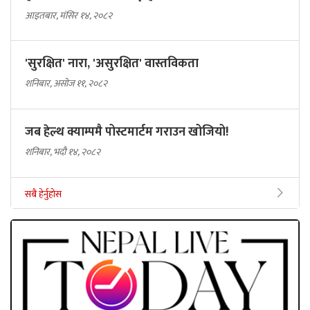
आइतबार, मंसिर १४, २०८२
'सुरक्षित' नारा, 'असुरक्षित' वास्तविकता
शनिबार, असोज ११, २०८२
जब हेल्थ क्याम्पमै पोस्टमार्टम गराउन खोजियो!
शनिबार, भदौ १४, २०८२
सबै हेर्नुहोस