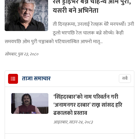
रेल ड्राइभर बन्न चाहन्थे ओम पुरी,
यसरी बने अभिनेता
ती दिनहरूमा, उनलाई रेलहरू धेरै मनपर्थ्यो। उनी
ठूलो भएपछि रेल चालक बन्ने सोच्थे। केही
समयपछि ओम पुरी पञ्जाबको पटियालास्थित आफ्नो मातृ...
सोमबार, पुस २३, २०८०
ताजा समाचार
सबै
‘सिंहदरबार’को नाम परिवर्तन गरी
‘अनामनगर दरबार’ राख्न सांसद हरि
ढकालको प्रस्ताव
आइतबार, साउन २४, २०८३