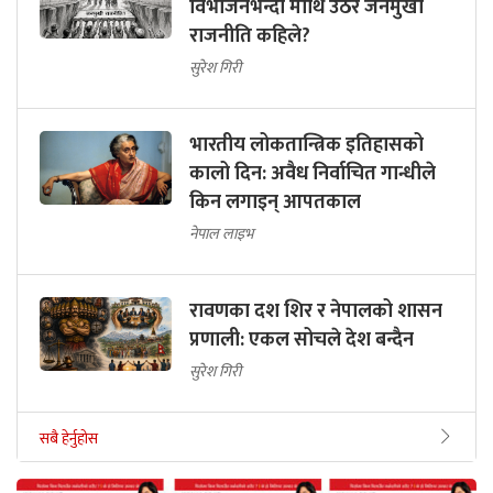
विभाजनभन्दा माथि उठेर जनमुखी
राजनीति कहिले?
सुरेश गिरी
भारतीय लोकतान्त्रिक इतिहासको
कालो दिन: अवैध निर्वाचित गान्धीले
किन लगाइन् आपतकाल
नेपाल लाइभ
रावणका दश शिर र नेपालको शासन
प्रणाली: एकल सोचले देश बन्दैन
सुरेश गिरी
सबै हेर्नुहोस