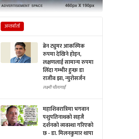
अन्तर्वार्ता
ब्रेन ट्युमर आकस्मिक
रुपमा देखिने होइन,
लक्षणलाई सामान्य रुपमा
लिँदा गम्भीर हुन्छः डा
राजीव झा, न्युरोसर्जन
लक्ष्मी चौलागाईं
महाशिवरात्रिमा भगवान
पशुपतिनाथको सहजै
दर्शनको व्यवस्था गरिएको
छ - डा. मिलनकुमार थापा