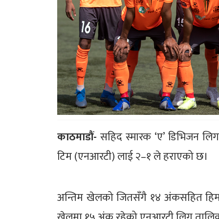
काठमाडौं-
सहिद स्मारक ‘ए’ डिभिजन लिग फ
टिम (एनआरटी) लाई २–१ ले हराएको छ।
अन्तिम खेलको जितसँगै १४ अंकसहित हिमाल
खेलमा १५ अंक रहेको एनआरटी लिग तालिकाम