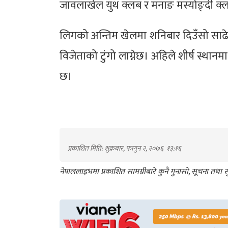
जावलाखेल युथ क्लब र मनाङ मर्स्याङ्दी क्
लिगको अन्तिम खेलमा शनिबार दिउँसो साढे १ 
विजेताको टुंगो लाग्नेछ। अहिले शीर्ष स्थान
छ।
प्रकाशित मिति: शुक्रबार, फागुन २, २०७६
१३:१६
नेपाललाइभमा प्रकाशित सामग्रीबारे कुनै गुनासो, सूचना तथ