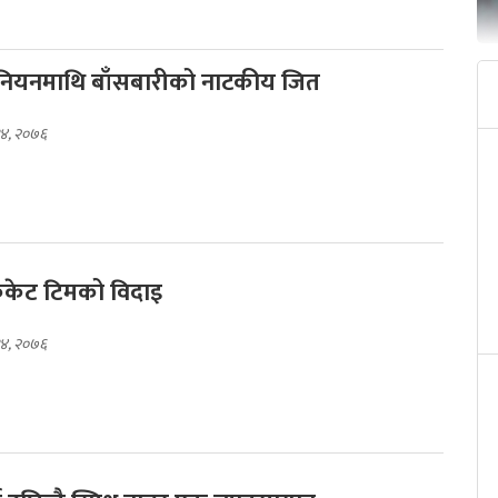
ुनियनमाथि बाँसबारीको नाटकीय जित
१४, २०७६
्रिकेट टिमको विदाइ
१४, २०७६