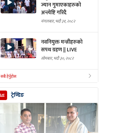
ज्यान गुमाएकाहरुको
अन्त्येष्टि गरिदै
मंगलबार, भदौ ३१, २०८२
नवनियुक्त मन्त्रीहरुको
सपथ ग्रहण || LIVE
सोमबार, भदौ ३०, २०८२
सबै हेर्नुहोस
ट्रेण्डिङ