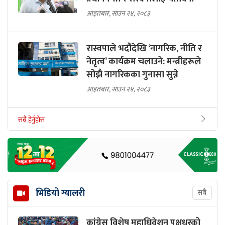
आइतबार, साउन २४, २०८३
रास्वपाले भदौदेखि ‘नागरिक, नीति र
नेतृत्व’ कार्यक्रम चलाउने: मन्त्रीहरूले
सोझै नागरिकका गुनासा सुन्ने
आइतबार, साउन २४, २०८३
सबै हेर्नुहोस
भिडियो ग्यालरी
सबै
कांग्रेस विशेष महाधिवेशन पक्षधरको