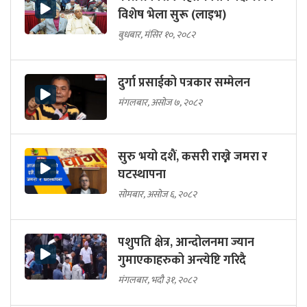
विशेष भेला सुरू (लाइभ)
बुधबार, मंसिर १०, २०८२
दुर्गा प्रसाईको पत्रकार सम्मेलन
मंगलबार, असोज ७, २०८२
सुरु भयो दशैं, कसरी राख्ने जमरा र
घटस्थापना
सोमबार, असोज ६, २०८२
पशुपति क्षेत्र, आन्दोलनमा ज्यान
गुमाएकाहरुको अन्त्येष्टि गरिदै
मंगलबार, भदौ ३१, २०८२