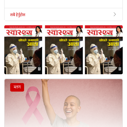
सबै हेर्नुहोस
ब्लग