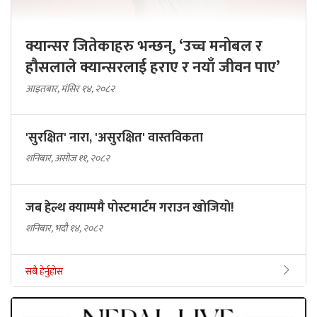
क्यान्सर जितेकाहरु भन्छन्, ‘उच्च मनोबल र
हौसलाले क्यान्सरलाई हराए र नयाँ जीवन पाए’
आइतबार, मंसिर १४, २०८२
'सुरक्षित' नारा, 'असुरक्षित' वास्तविकता
शनिबार, असोज ११, २०८२
जब हेल्थ क्याम्पमै पोस्टमार्टम गराउन खोजियो!
शनिबार, भदौ १४, २०८२
सबै हेर्नुहोस