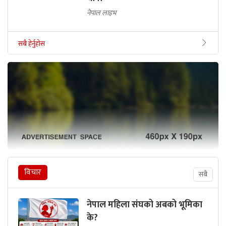
नेपाल लाइभ
सबै हेर्नुहोस
विचार
सबै
नेपाल महिला संघको अबको भूमिका
के?