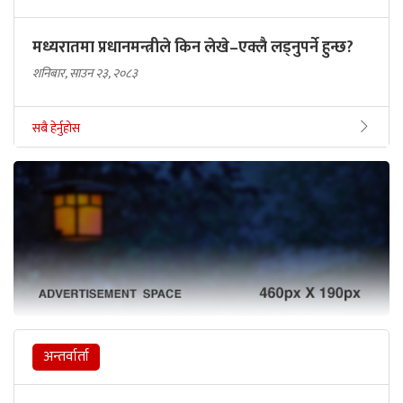
मध्यरातमा प्रधानमन्त्रीले किन लेखे–एक्लै लड्नुपर्ने हुन्छ?
शनिबार, साउन २३, २०८३
सबै हेर्नुहोस
अन्तर्वार्ता