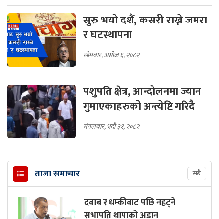
सुरु भयो दशैं, कसरी राख्ने जमरा
र घटस्थापना
सोमबार, असोज ६, २०८२
पशुपति क्षेत्र, आन्दोलनमा ज्यान
गुमाएकाहरुको अन्त्येष्टि गरिदै
मंगलबार, भदौ ३१, २०८२
ताजा समाचार
सबै
दबाब र धम्कीबाट पछि नहट्ने
सभापति थापाको अडान