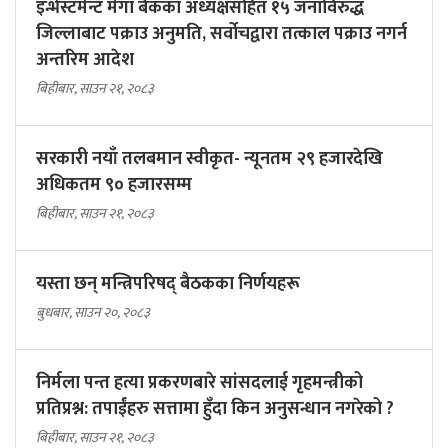
इन्भेस्टमेन्ट मेगा बैंकका अध्यक्षसहित १५ जनाविरुद्ध
जिल्लाबाट पक्राउ अनुमति, सर्वोचद्वारा तत्काल पक्राउ नगर्न
अन्तरिम आदेश
बिहीबार, साउन २१, २०८३
सरकारी नयाँ तलबमान स्वीकृत- न्यूनतम २९ हजारदेखि
अधिकतम ९० हजारसम्म
बिहीबार, साउन २१, २०८३
यस्ता छन् मन्त्रिपरिषद् बैठकका निर्णयहरू
बुधबार, साउन २०, २०८३
निर्मला पन्त हत्या प्रकरणबारे सांसदलाई गृहमन्त्रीको
प्रतिप्रश्न: तपाईंहरु सत्तामा हुँदा किन अनुसन्धान नगरेको ?
बिहीबार, साउन २१, २०८३