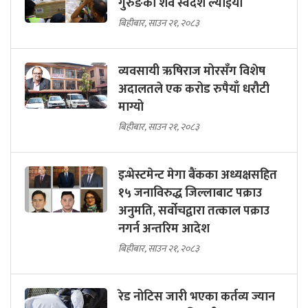
गुरुङको शव स्वदेश ल्याइयो
बिहीबार, साउन २१, २०८३
व्यवसायी ऋषिराज मोरसँग विशेष
अदालतले एक करोड रुपैयाँ धरौटी
माग्यो
बिहीबार, साउन २१, २०८३
इन्भेस्टमेन्ट मेगा बैंकका अध्यक्षसहित
१५ जनाविरुद्ध जिल्लाबाट पक्राउ
अनुमति, सर्वोचद्वारा तत्काल पक्राउ
नगर्न अन्तरिम आदेश
बिहीबार, साउन २१, २०८३
रेड नोटिस जारी भएका कर्तव्य ज्यान