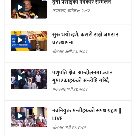
दुर्गा प्रसाईको पत्रकार सम्मेलन
मंगलबार, असोज ७, २०८२
सुरु भयो दशैं, कसरी राख्ने जमरा र
घटस्थापना
सोमबार, असोज ६, २०८२
पशुपति क्षेत्र, आन्दोलनमा ज्यान
गुमाएकाहरुको अन्त्येष्टि गरिदै
मंगलबार, भदौ ३१, २०८२
नवनियुक्त मन्त्रीहरुको सपथ ग्रहण ||
LIVE
सोमबार, भदौ ३०, २०८२