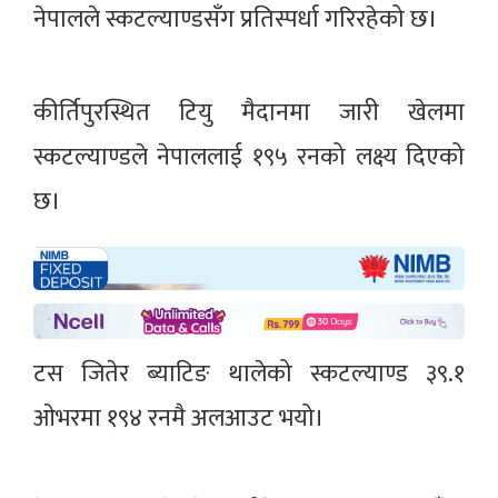
नेपालले स्कटल्याण्डसँग प्रतिस्पर्धा गरिरहेको छ।
कीर्तिपुरस्थित टियु मैदानमा जारी खेलमा
स्कटल्याण्डले नेपाललाई १९५ रनको लक्ष्य दिएको
छ।
टस जितेर ब्याटिङ थालेको स्कटल्याण्ड ३९.१
ओभरमा १९४ रनमै अलआउट भयो।