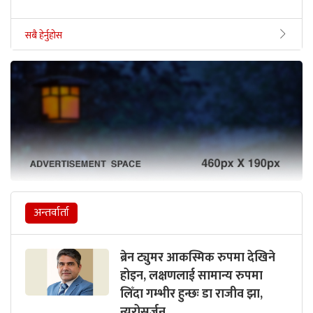
सबै हेर्नुहोस
अन्तर्वार्ता
ब्रेन ट्युमर आकस्मिक रुपमा देखिने
होइन, लक्षणलाई सामान्य रुपमा
लिँदा गम्भीर हुन्छः डा राजीव झा,
न्युरोसर्जन