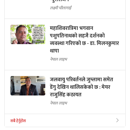
लक्ष्मी चौलागाईं
महाशिवरात्रिमा भगवान
पशुपतिनाथको सहजै दर्शनको
व्यवस्था गरिएको छ - डा. मिलनकुमार
थापा
नेपाल लाइभ
जलवायु परिवर्तनले जुम्लामा समेत
डेंगु देखिन थालिसकेको छ : मेयर
राजुसिंह कठायत
नेपाल लाइभ
सबै हेर्नुहोस