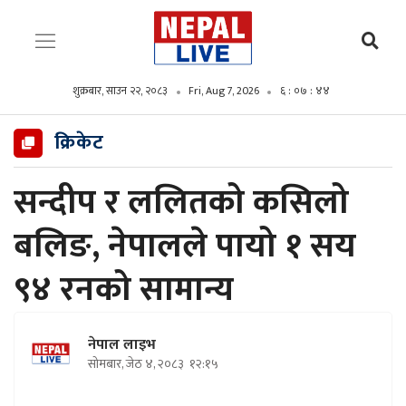
शुक्रबार, साउन २२, २०८३
Fri, Aug 7, 2026
६ : ०७ : ४६
क्रिकेट
सन्दीप र ललितको कसिलो
बलिङ, नेपालले पायो १ सय
९४ रनको सामान्य
नेपाल लाइभ
सोमबार, जेठ ४, २०८३
१२:१५