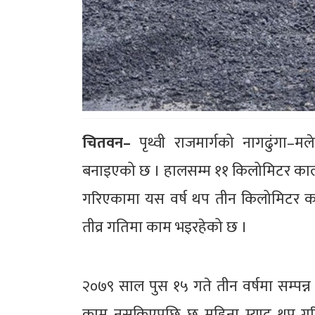
चितवन–
पृथ्वी राजमार्गको नागढुंगा–मले
बनाइएको छ । हालसम्म ११ किलोमिटर कालो
गरिएकामा यस वर्ष थप तीन किलोमिटर का
तीव्र गतिमा काम भइरहेको छ ।
२०७९ साल पुस १५ गते तीन वर्षमा सम्पन्
काम नसकिएपछि छ महिना म्याद थप गरिएको