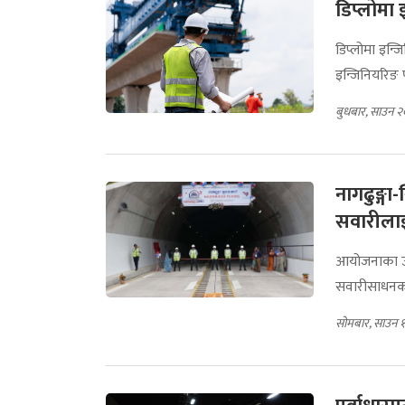
डिप्लोमा इ
डिप्लोमा इन्जि
इन्जिनियरिङ प
बुधबार, साउन २
नागढुङ्गा
सवारीलाई 
आयोजनाका उपन
सवारीसाधनका ल
सोमबार, साउन 