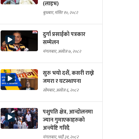
(लाइभ)
बुधबार, मंसिर १०, २०८२
दुर्गा प्रसाईको पत्रकार
सम्मेलन
मंगलबार, असोज ७, २०८२
सुरु भयो दशैं, कसरी राख्ने
जमरा र घटस्थापना
सोमबार, असोज ६, २०८२
पशुपति क्षेत्र, आन्दोलनमा
ज्यान गुमाएकाहरुको
अन्त्येष्टि गरिदै
मंगलबार, भदौ ३१, २०८२