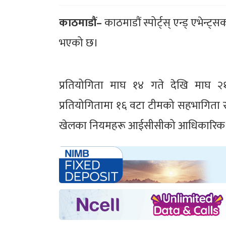
काठमाडौं–
काठमाडौं स्पोर्ट्स् एन्ड् एभेन्ट
भएको छ।
प्रतियोगिता माघ १४ गते देखि माघ २१
प्रतियोगितामा १६ वटा टीमको सहभागिता रह
खेलका नियमहरू आईसीसीको आधिकारिक न