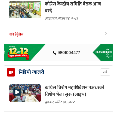
काँग्रेस केन्द्रीय समिति बैठक आज
बस्दै
आइतबार, साउन २४, २०८३
सबै हेर्नुहोस
भिडियो ग्यालरी
सबै
कांग्रेस विशेष महाधिवेशन पक्षधरको
विशेष भेला सुरू (लाइभ)
बुधबार, मंसिर १०, २०८२