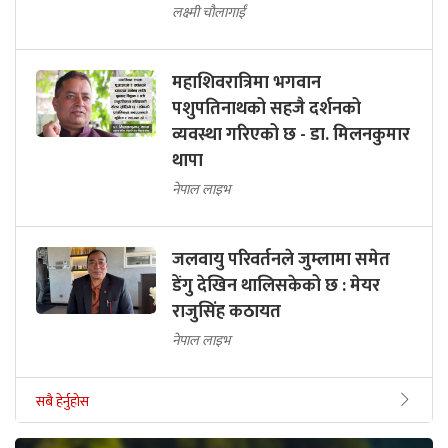
लक्ष्मी चौलागाईं
महाशिवरात्रिमा भगवान
पशुपतिनाथको सहजै दर्शनको
व्यवस्था गरिएको छ - डा. मिलनकुमार
थापा
नेपाल लाइभ
जलवायु परिवर्तनले जुम्लामा समेत
डेंगु देखिन थालिसकेको छ : मेयर
राजुसिंह कठायत
नेपाल लाइभ
सबै हेर्नुहोस