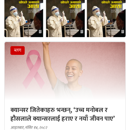
ब्लग
क्यान्सर जितेकाहरु भन्छन्, ‘उच्च मनोबल र
हौसलाले क्यान्सरलाई हराए र नयाँ जीवन पाए’
आइतबार, मंसिर १४, २०८२