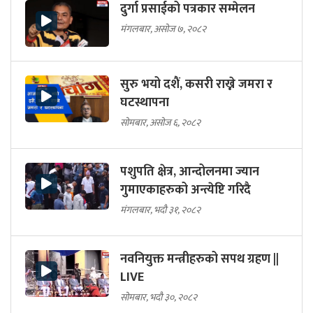
दुर्गा प्रसाईको पत्रकार सम्मेलन
मंगलबार, असोज ७, २०८२
सुरु भयो दशैं, कसरी राख्ने जमरा र
घटस्थापना
सोमबार, असोज ६, २०८२
पशुपति क्षेत्र, आन्दोलनमा ज्यान
गुमाएकाहरुको अन्त्येष्टि गरिदै
मंगलबार, भदौ ३१, २०८२
नवनियुक्त मन्त्रीहरुको सपथ ग्रहण ||
LIVE
सोमबार, भदौ ३०, २०८२