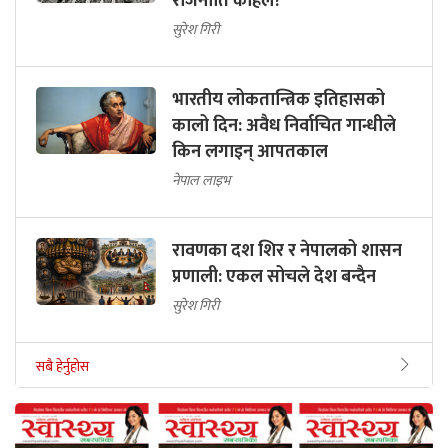
राजनीति कहिले?
सुरेश गिरी
भारतीय लोकतान्त्रिक इतिहासको
कालो दिन: अवैध निर्वाचित गान्धीले
किन लगाइन् आपतकाल
नेपाल लाइभ
रावणका दश शिर र नेपालको शासन
प्रणाली: एकल सोचले देश बन्दैन
सुरेश गिरी
सबै हेर्नुहोस