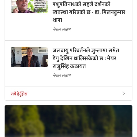
पशुपतिनाथको सहजै दर्शनको
व्यवस्था गरिएको छ - डा. मिलनकुमार
थापा
नेपाल लाइभ
जलवायु परिवर्तनले जुम्लामा समेत
डेंगु देखिन थालिसकेको छ : मेयर
राजुसिंह कठायत
नेपाल लाइभ
सबै हेर्नुहोस