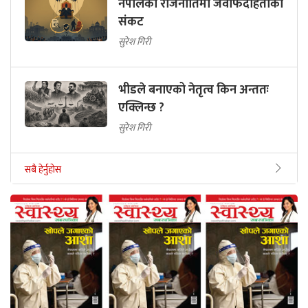
नेपालको राजनीतिमा जवाफदेहिताको
संकट
सुरेश गिरी
भीडले बनाएको नेतृत्व किन अन्ततः
एक्लिन्छ ?
सुरेश गिरी
सबै हेर्नुहोस