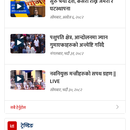
सुरु भयो दशैं, कसरी राख्ने जमरा र
घटस्थापना
सोमबार, असोज ६, २०८२
पशुपति क्षेत्र, आन्दोलनमा ज्यान
गुमाएकाहरुको अन्त्येष्टि गरिदै
मंगलबार, भदौ ३१, २०८२
नवनियुक्त मन्त्रीहरुको सपथ ग्रहण ||
LIVE
सोमबार, भदौ ३०, २०८२
सबै हेर्नुहोस
ट्रेण्डिङ