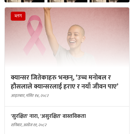
ब्लग
क्यान्सर जितेकाहरु भन्छन्, ‘उच्च मनोबल र
हौसलाले क्यान्सरलाई हराए र नयाँ जीवन पाए’
आइतबार, मंसिर १४, २०८२
'सुरक्षित' नारा, 'असुरक्षित' वास्तविकता
शनिबार, असोज ११, २०८२