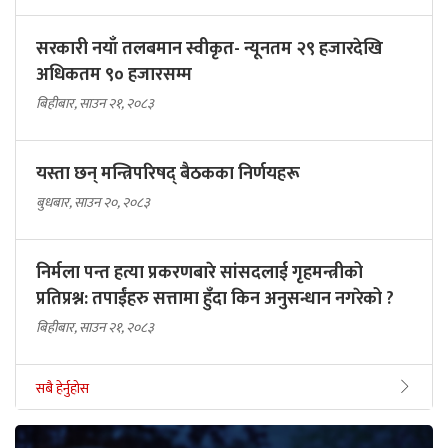
सरकारी नयाँ तलबमान स्वीकृत- न्यूनतम २९ हजारदेखि
अधिकतम ९० हजारसम्म
बिहीबार, साउन २१, २०८३
यस्ता छन् मन्त्रिपरिषद् बैठकका निर्णयहरू
बुधबार, साउन २०, २०८३
निर्मला पन्त हत्या प्रकरणबारे सांसदलाई गृहमन्त्रीको
प्रतिप्रश्न: तपाईंहरु सत्तामा हुँदा किन अनुसन्धान नगरेको ?
बिहीबार, साउन २१, २०८३
सबै हेर्नुहोस