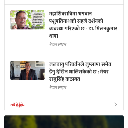
महाशिवरात्रिमा भगवान
पशुपतिनाथको सहजै दर्शनको
व्यवस्था गरिएको छ - डा. मिलनकुमार
थापा
नेपाल लाइभ
जलवायु परिवर्तनले जुम्लामा समेत
डेंगु देखिन थालिसकेको छ : मेयर
राजुसिंह कठायत
नेपाल लाइभ
सबै हेर्नुहोस