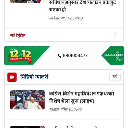
संविधानअनुसार देश चलाउन एकजुट
भएका हौं
शनिबार, साउन २३, २०८३
सबै हेर्नुहोस
भिडियो ग्यालरी
सबै
कांग्रेस विशेष महाधिवेशन पक्षधरको
विशेष भेला सुरू (लाइभ)
बुधबार, मंसिर १०, २०८२