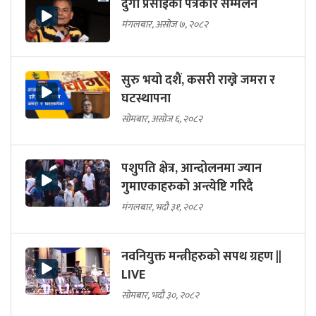
दुर्गा प्रसाईको पत्रकार सम्मेलन
मंगलबार, असोज ७, २०८२
सुरु भयो दशैं, कसरी राख्ने जमरा र
घटस्थापना
सोमबार, असोज ६, २०८२
पशुपति क्षेत्र, आन्दोलनमा ज्यान
गुमाएकाहरुको अन्त्येष्टि गरिदै
मंगलबार, भदौ ३१, २०८२
नवनियुक्त मन्त्रीहरुको सपथ ग्रहण ||
LIVE
सोमबार, भदौ ३०, २०८२