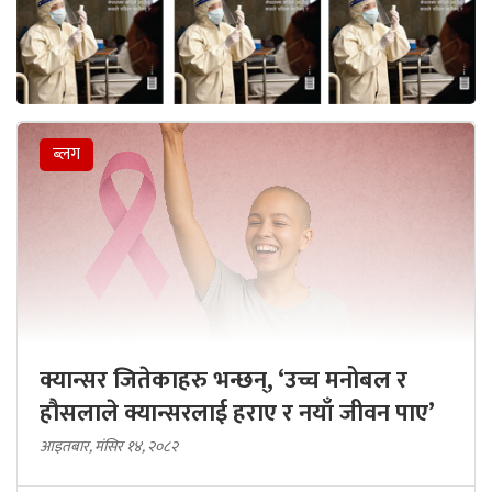
ब्लग
क्यान्सर जितेकाहरु भन्छन्, ‘उच्च मनोबल र
हौसलाले क्यान्सरलाई हराए र नयाँ जीवन पाए’
आइतबार, मंसिर १४, २०८२